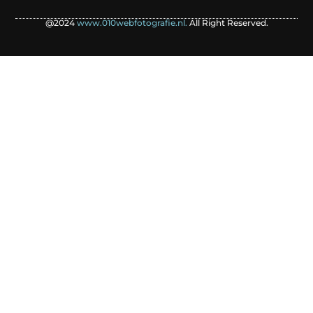
@2024
www.010webfotografie.nl.
All Right Reserved.