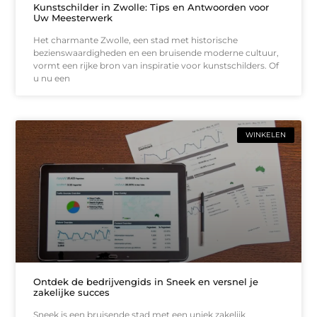
Kunstschilder in Zwolle: Tips en Antwoorden voor
Uw Meesterwerk
Het charmante Zwolle, een stad met historische
bezienswaardigheden en een bruisende moderne cultuur,
vormt een rijke bron van inspiratie voor kunstschilders. Of
u nu een
WINKELEN
Ontdek de bedrijvengids in Sneek en versnel je
zakelijke succes
Sneek is een bruisende stad met een uniek zakelijk