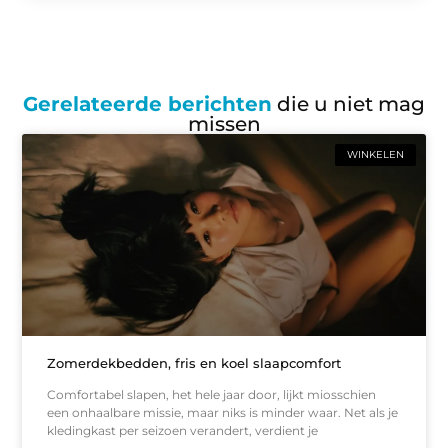
Gerelateerde berichten
die u niet mag
missen
WINKELEN
Zomerdekbedden, fris en koel slaapcomfort
Comfortabel slapen, het hele jaar door, lijkt miosschien
een onhaalbare missie, maar niks is minder waar. Net als je
kledingkast per seizoen verandert, verdient je