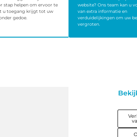
or stap helpen om ervoor te
website? Ons team kan u v
t u toegang krijgt tot uw
van extra informatie en
onder gedoe.
verduidelijkingen om uw be
vergroten.
Bekij
Ver
va
O