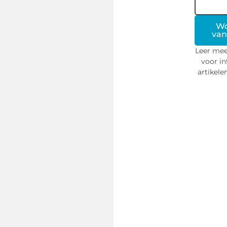
Wo
van
Leer mee
voor in
artikele