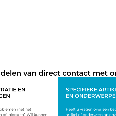
delen van direct contact met 
TRATIE EN
SPECIFIEKE ARTI
GEN
EN ONDERWERPE
roblemen met het
Heeft u vragen over een be
en of inloggen? Wij kunnen
artikel of onderwerp op onz