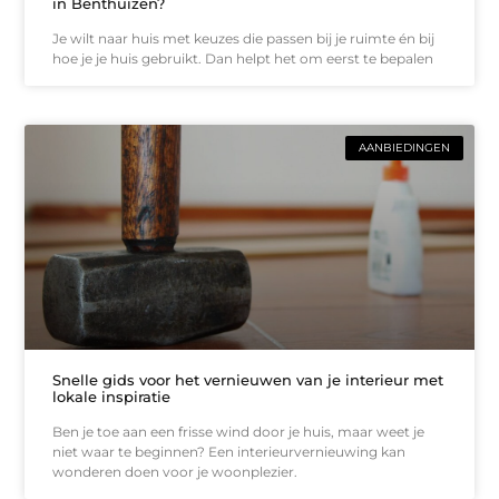
in Benthuizen?
Je wilt naar huis met keuzes die passen bij je ruimte én bij
hoe je je huis gebruikt. Dan helpt het om eerst te bepalen
AANBIEDINGEN
Snelle gids voor het vernieuwen van je interieur met
lokale inspiratie
Ben je toe aan een frisse wind door je huis, maar weet je
niet waar te beginnen? Een interieurvernieuwing kan
wonderen doen voor je woonplezier.