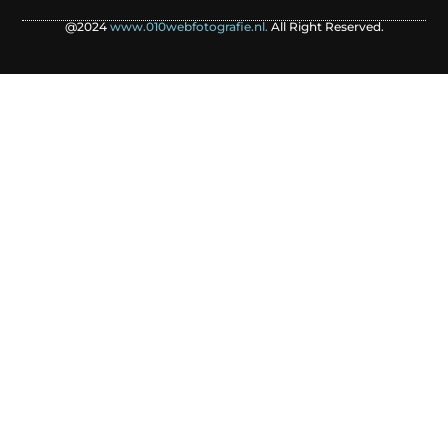
@2024
www.010webfotografie.nl.
All Right Reserved.