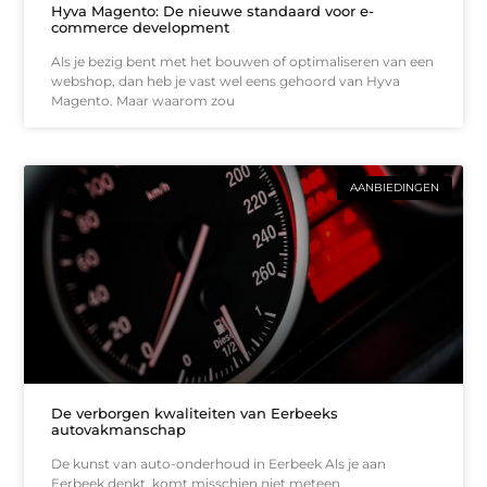
Hyva Magento: De nieuwe standaard voor e-
commerce development
Als je bezig bent met het bouwen of optimaliseren van een
webshop, dan heb je vast wel eens gehoord van Hyva
Magento. Maar waarom zou
AANBIEDINGEN
De verborgen kwaliteiten van Eerbeeks
autovakmanschap
De kunst van auto-onderhoud in Eerbeek Als je aan
Eerbeek denkt, komt misschien niet meteen