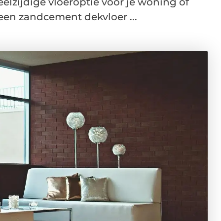
elzijdige vloeroptie voor je woning of
een zandcement dekvloer ...