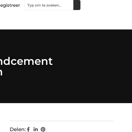
egistreer
andcement
m
Delen: