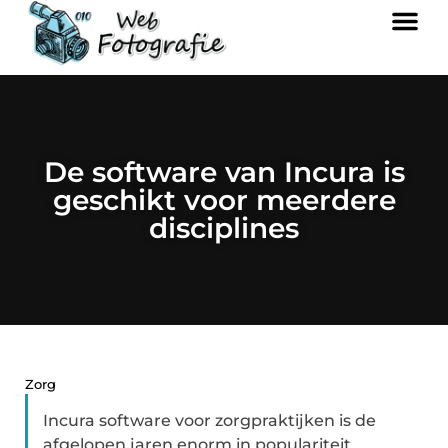
De software van Incura is
geschikt voor meerdere
disciplines
Zorg
Incura software voor zorgpraktijken is de
afgelopen jaren enorm in populariteit