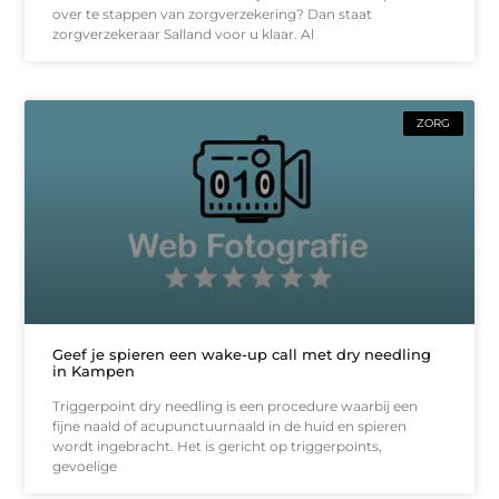
over te stappen van zorgverzekering? Dan staat
zorgverzekeraar Salland voor u klaar. Al
ZORG
Geef je spieren een wake-up call met dry needling
in Kampen
Triggerpoint dry needling is een procedure waarbij een
fijne naald of acupunctuurnaald in de huid en spieren
wordt ingebracht. Het is gericht op triggerpoints,
gevoelige