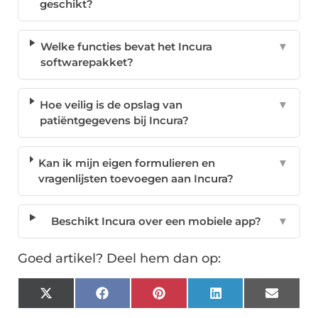
geschikt?
Welke functies bevat het Incura
▼
softwarepakket?
Hoe veilig is de opslag van
▼
patiëntgegevens bij Incura?
Kan ik mijn eigen formulieren en
▼
vragenlijsten toevoegen aan Incura?
Beschikt Incura over een mobiele app?
▼
Goed artikel? Deel hem dan op:
X
Facebook
Pinterest
LinkedIn
Email
(Twitter)