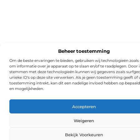
Beheer toestemming
Om de beste ervaringen te bieden, gebruiken wij technologieën zoals
om informatie over je apparaat op te slaan en/of te raadplegen. Door i
stemmen met deze technologieën kunnen wij gegevens zoals surfged
unieke ID's op deze site verwerken. Als je geen toestemming geeft of
toestemming intrekt, kan dit een nadelige invloed hebben op bepaald
en mogelijkheden.
Accepteren
Weigeren
Ga Naa
Bekijk Voorkeuren