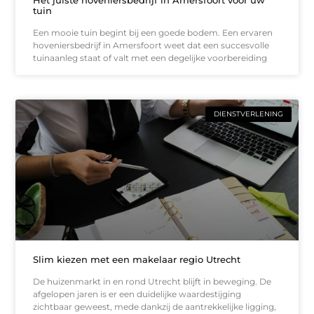
tuin
Een mooie tuin begint bij een goede bodem. Een ervaren
hoveniersbedrijf in Amersfoort weet dat een succesvolle
tuinaanleg staat of valt met een degelijke voorbereiding
DIENSTVERLENING
Slim kiezen met een makelaar regio Utrecht
De huizenmarkt in en rond Utrecht blijft in beweging. De
afgelopen jaren is er een duidelijke waardestijging
zichtbaar geweest, mede dankzij de aantrekkelijke ligging,