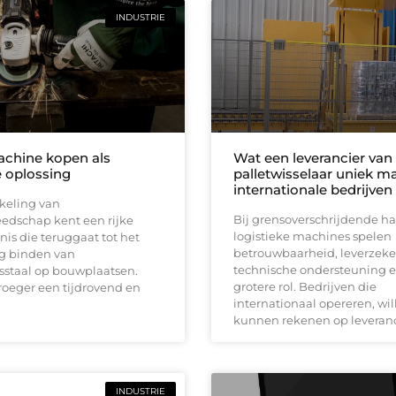
INDUSTRIE
chine kopen als
Wat een leverancier van
 oplossing
palletwisselaar uniek m
internationale bedrijven
keling van
Bij grensoverschrijdende ha
edschap kent een rijke
logistieke machines spelen
is die teruggaat tot het
betrouwbaarheid, leverzeke
g binden van
technische ondersteuning e
staal op bouwplaatsen.
grotere rol. Bedrijven die
roeger een tijdrovend en
internationaal opereren, wil
kunnen rekenen op leveranc
INDUSTRIE