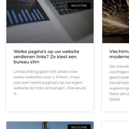
INDUSTRIE
Welke pagina's op uw website
Vlechtma
verdienen links? Zo kiest een
moderne
bureau slim
De ontwik
Linkbuilding gaat niet alleen over
vlechtgere
welke websites naar u linken, maar
geschieden
ook over welke pagina’s op uw eigen
handmati
website de links ontvangen. Die keuze
wapenings
is
Waar dit v
fysiek
INDUSTRIE