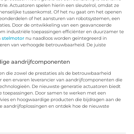
rie. Actuatoren spelen hierin een sleutelrol, omdat ze
nselijke tussenkomst. Of het nu gaat om het openen
neonderdelen of het aansturen van robotsystemen, een
taties. Door de ontwikkeling van een geavanceerde
 om industriële toepassingen efficiënter en duurzamer te
n
stelmotor
nu naadloos worden geïntegreerd in
teren van verhoogde betrouwbaarheid. De juiste
dige aandrijfcomponenten
gen die zowel de prestaties als de betrouwbaarheid
or een ervaren leverancier van aandrijfcomponenten die
 technologieën. De nieuwste generatie actuatoren biedt
nde toepassingen. Door samen te werken met een
 advies en hoogwaardige producten die bijdragen aan de
e aandrijfoplossingen en ontdek hoe de nieuwste