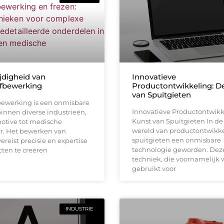
jdigheid van
Innovatieve
fbewerking
Productontwikkeling: D
van Spuitgieten
bewerking is een onmisbare
Innovatieve Productontwikk
innen diverse industrieën,
Kunst van Spuitgieten In d
otive tot medische
wereld van productontwikke
r. Het bewerken van
spuitgieten een onmisbare
vereist precisie en expertise
technologie geworden. Dez
ten te creëren
techniek, die voornamelijk 
gebruikt voor
INDUSTRIE