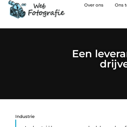
Over ons
Ons 
Een lever
drijv
Industrie