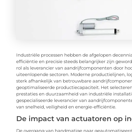
Industriële processen hebben de afgelopen decenn
efficiëntie en precisie steeds belangrijker zijn gewor
rol als leverancier van aandrijfcomponenten door ho
uiteenlopende sectoren. Moderne productielijnen, lo
sterk afhankelijk van betrouwbare aandrijfcompon
geoptimaliseerde productiecapaciteit. Het selectere
prestaties en duurzaamheid van industriële install
gespecialiseerde leverancier van aandrijfcomponent
van snelheid, veiligheid en energie-efficiëntie.
De impact van actuatoren op in
De overgang van handmatige naar geautomatiseerde 