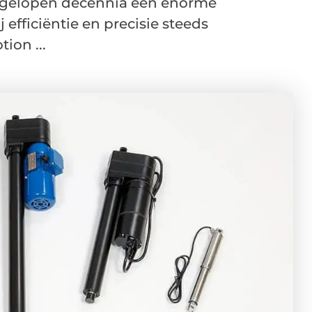
afgelopen decennia een enorme
efficiëntie en precisie steeds
ion ...