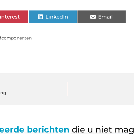
interest
LinkedIn
Email
ijfcomponenten
ing
eerde berichten
die u niet ma