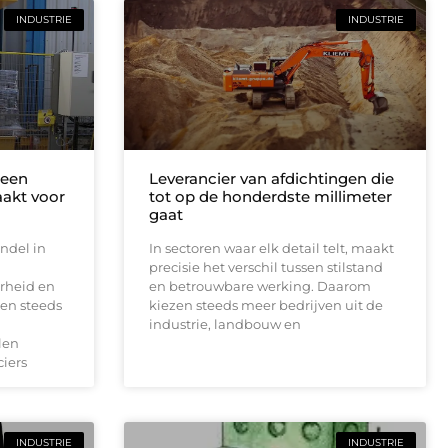
INDUSTRIE
INDUSTRIE
 een
Leverancier van afdichtingen die
aakt voor
tot op de honderdste millimeter
gaat
ndel in
In sectoren waar elk detail telt, maakt
precisie het verschil tussen stilstand
rheid en
en betrouwbare werking. Daarom
en steeds
kiezen steeds meer bedrijven uit de
industrie, landbouw en
len
iers
INDUSTRIE
INDUSTRIE