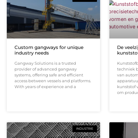
Custom gangways for unique
De veelzi
industry needs
kunststo
Gangway Solutions is a trusted
Kunststof
provider of advanced gangway
techniek b
systems, offering safe and efficient
van autom
access between vessels and platforms.
apparatuu
With years of experience and a
kunststof 
om produc
INDUSTRIE