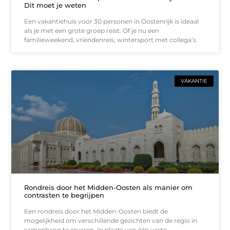
Dit moet je weten
Een vakantiehuis voor 30 personen in Oostenrijk is ideaal
als je met een grote groep reist. Of je nu een
familieweekend, vriendenreis, wintersport met collega’s
VAKANTIE
Rondreis door het Midden-Oosten als manier om
contrasten te begrijpen
Een rondreis door het Midden-Oosten biedt de
mogelijkheid om verschillende gezichten van de regio in
samenhang te ervaren. In plaats van één vaste