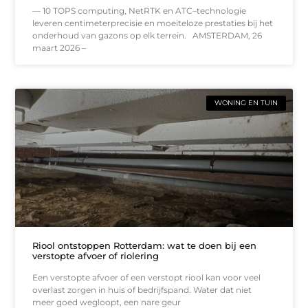
— 10 TOPS computing, NetRTK en ATC–technologie
leveren centimeterprecisie en moeiteloze prestaties bij het
onderhoud van gazons op elk terrein. AMSTERDAM, 26
maart 2026 –
WONING EN TUIN
Riool ontstoppen Rotterdam: wat te doen bij een
verstopte afvoer of riolering
Een verstopte afvoer of een verstopt riool kan voor veel
overlast zorgen in huis of bedrijfspand. Water dat niet
meer goed wegloopt, een nare geur