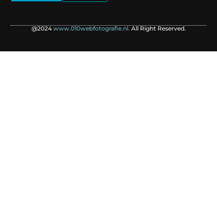
@2024
www.010webfotografie.nl.
All Right Reserved.