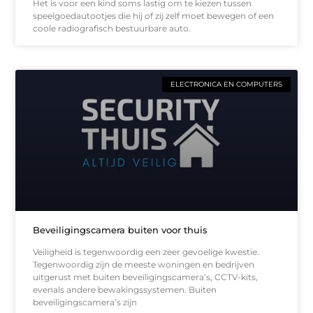
Het is voor een kind soms lastig om te kiezen tussen
speelgoedautootjes die hij of zij zelf moet bewegen of een
coole radiografisch bestuurbare auto.
ELECTRONICA EN COMPUTERS
Beveiligingscamera buiten voor thuis
Veiligheid is tegenwoordig een zeer gevoelige kwestie.
Tegenwoordig zijn de meeste woningen en bedrijven
uitgerust met buiten beveiligingscamera’s, CCTV-kits,
evenals andere bewakingssystemen. Buiten
beveiligingscamera’s zijn