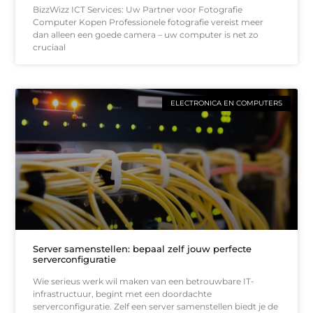
BizzWizz ICT Services: Uw Partner voor Fotografie
Computer Kopen Professionele fotografie vereist meer
dan alleen een goede camera – uw computer is net zo
cruciaal
ELECTRONICA EN COMPUTERS
Server samenstellen: bepaal zelf jouw perfecte
serverconfiguratie
Wie serieus werk wil maken van een betrouwbare IT-
infrastructuur, begint met een doordachte
serverconfiguratie. Zelf een server samenstellen biedt je de