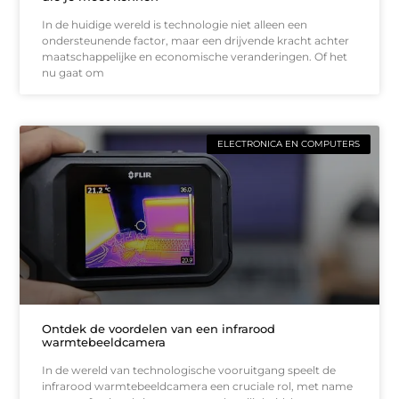
In de huidige wereld is technologie niet alleen een
ondersteunende factor, maar een drijvende kracht achter
maatschappelijke en economische veranderingen. Of het
nu gaat om
ELECTRONICA EN COMPUTERS
Ontdek de voordelen van een infrarood
warmtebeeldcamera
In de wereld van technologische vooruitgang speelt de
infrarood warmtebeeldcamera een cruciale rol, met name