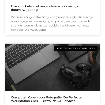
Blancco: betrouwbare software voor veilige
dataverwijdering
Waarom veilige dataverwijdering noodzakelijk is In een tijd
waarin gegevensbeveiliging en privacywetgeving steeds
strenger worden, is het zorgvuldig verwijderen van data
een absolute must. Oude
ELECTRONICA EN COMPUTERS
Computer Kopen voor Fotografie: De Perfecte
Werkstation Gids – BizzWizz ICT Services