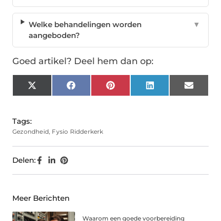
Welke behandelingen worden
▼
aangeboden?
Goed artikel? Deel hem dan op:
X
Facebook
Pinterest
LinkedIn
Email
(Twitter)
Tags:
Gezondheid
,
Fysio Ridderkerk
Delen:
Meer Berichten
Waarom een goede voorbereiding