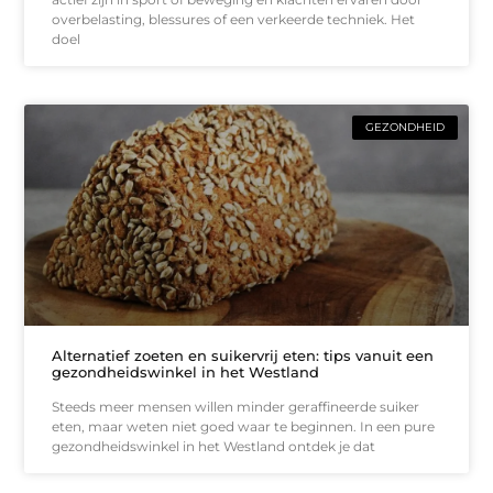
overbelasting, blessures of een verkeerde techniek. Het
doel
GEZONDHEID
Alternatief zoeten en suikervrij eten: tips vanuit een
gezondheidswinkel in het Westland
Steeds meer mensen willen minder geraffineerde suiker
eten, maar weten niet goed waar te beginnen. In een pure
gezondheidswinkel in het Westland ontdek je dat