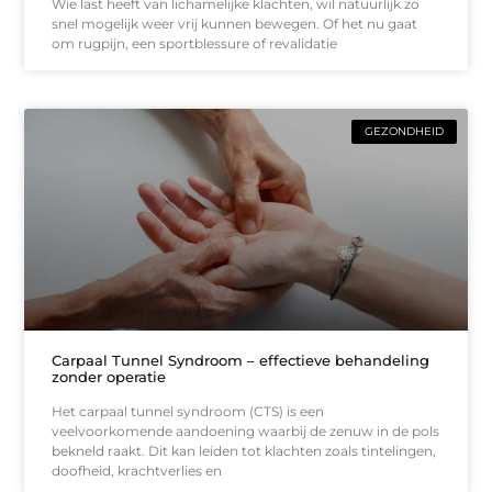
Wie last heeft van lichamelijke klachten, wil natuurlijk zo
snel mogelijk weer vrij kunnen bewegen. Of het nu gaat
om rugpijn, een sportblessure of revalidatie
GEZONDHEID
Carpaal Tunnel Syndroom – effectieve behandeling
zonder operatie
Het carpaal tunnel syndroom (CTS) is een
veelvoorkomende aandoening waarbij de zenuw in de pols
bekneld raakt. Dit kan leiden tot klachten zoals tintelingen,
doofheid, krachtverlies en