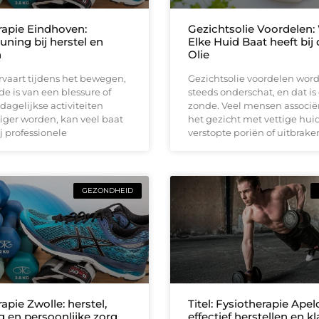
rapie Eindhoven:
Gezichtsolie Voordelen
ning bij herstel en
Elke Huid Baat heeft bij 
n
Olie
rvaart tijdens het bewegen,
Gezichtsolie voordelen wor
de is van een blessure of
steeds onderschat, en dat is 
dagelijkse activiteiten
zonde. Veel mensen associër
tiger worden, kan veel baat
het gezicht met vettige huid
 professionele
verstopte poriën of uitbrake
GEZONDHEID
apie Zwolle: herstel,
Titel: Fysiotherapie Apel
 en persoonlijke zorg
effectief herstellen en k