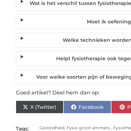
Wat is het verschil tussen fysiotherapi
Moet ik oefenin
Welke technieken worden
Helpt fysiotherapie ook teg
Voor welke soorten pijn of beweging
Goed artikel? Deel hem dan op:
X (Twitter)
Facebook
P
Gezondheid
,
Fysio groot ammers
,
Fysioth
Tags: