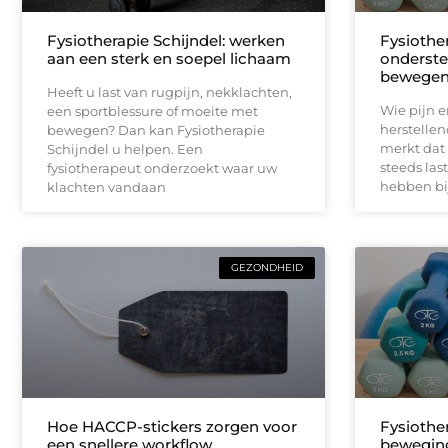
Fysiotherapie Schijndel: werken
Fysiothe
aan een sterk en soepel lichaam
ondersteu
bewege
Heeft u last van rugpijn, nekklachten,
Wie pijn e
een sportblessure of moeite met
herstellen
bewegen? Dan kan Fysiotherapie
merkt dat 
Schijndel u helpen. Een
steeds las
fysiotherapeut onderzoekt waar uw
hebben bij
klachten vandaan
GEZONDHEID
Hoe HACCP-stickers zorgen voor
Fysiother
een snellere workflow
beweging