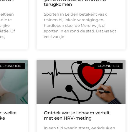
terugkomen
elt een
Sporten in Leiden betekent vaak
 die te
trainen bij lokale verenigingen,
lijke
hardlopen door de Merenwijk of
datie. Of
sporten in en rond de stad. Dat vraagt
es,
veel van je
GEZONDHEID
GEZONDHEID
m: welke
Ontdek wat je lichaam vertelt
lke
met een HRV-meting
In een tijd waarin stress, werkdruk en