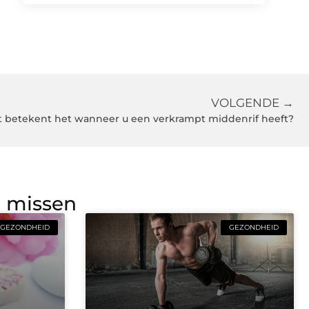
VOLGENDE →
 betekent het wanneer u een verkrampt middenrif heeft?
g missen
GEZONDHEID
GEZONDHEID