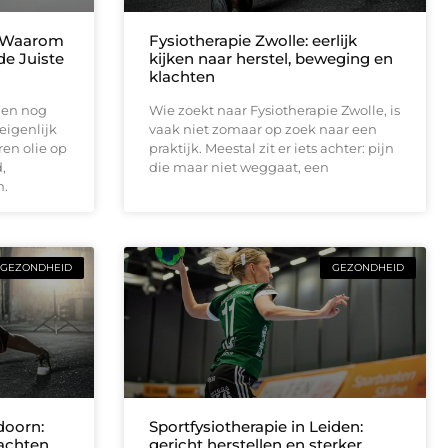
: Waarom
Fysiotherapie Zwolle: eerlijk
de Juiste
kijken naar herstel, beweging en
klachten
den nog
Wie zoekt naar Fysiotherapie Zwolle, is
eigenlijk
vaak niet zomaar op zoek naar een
en olie op
praktijk. Meestal zit er iets achter: pijn
,
die maar niet weggaat, een
n.
GEZONDHEID
GEZONDHEID
doorn:
Sportfysiotherapie in Leiden:
lachten
gericht herstellen en sterker