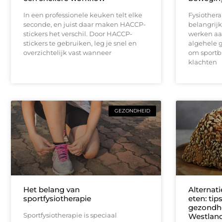
In een professionele keuken telt elke
Fysiothera
seconde, en juist daar maken HACCP-
belangrijk
stickers het verschil. Door HACCP-
werken aan
stickers te gebruiken, leg je snel en
algehele 
overzichtelijk vast wanneer
om sportbl
klachten
GEZONDHEID
Het belang van
Alternati
sportfysiotherapie
eten: tip
gezondhe
Sportfysiotherapie is speciaal
Westlan