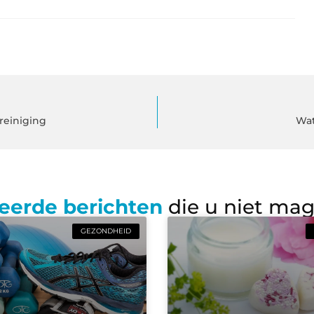
reiniging
Wat
eerde berichten
die u niet ma
GEZONDHEID