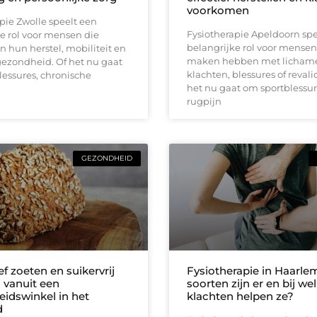
voorkomen
pie Zwolle speelt een
Fysiotherapie Apeldoorn spe
e rol voor mensen die
belangrijke rol voor mensen
 hun herstel, mobiliteit en
maken hebben met lichame
gezondheid. Of het nu gaat
klachten, blessures of revali
essures, chronische
het nu gaat om sportblessur
rugpijn
GEZONDHEID
ef zoeten en suikervrij
Fysiotherapie in Haarle
s vanuit een
soorten zijn er en bij we
idswinkel in het
klachten helpen ze?
d