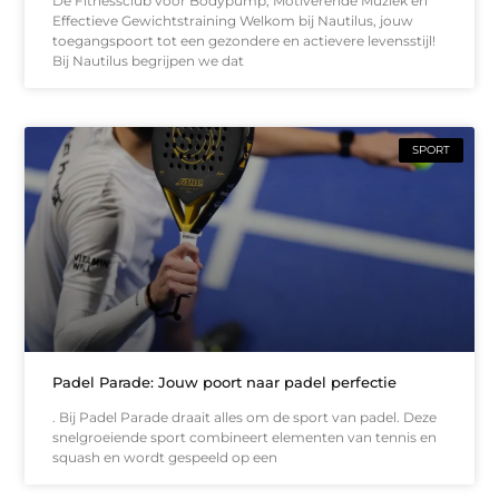
Dé Fitnessclub voor Bodypump, Motiverende Muziek en
Effectieve Gewichtstraining Welkom bij Nautilus, jouw
toegangspoort tot een gezondere en actievere levensstijl!
Bij Nautilus begrijpen we dat
SPORT
Padel Parade: Jouw poort naar padel perfectie
. Bij Padel Parade draait alles om de sport van padel. Deze
snelgroeiende sport combineert elementen van tennis en
squash en wordt gespeeld op een