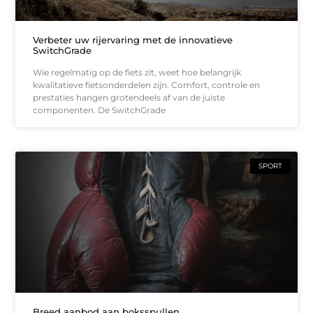
Verbeter uw rijervaring met de innovatieve
SwitchGrade
Wie regelmatig op de fiets zit, weet hoe belangrijk
kwalitatieve fietsonderdelen zijn. Comfort, controle en
prestaties hangen grotendeels af van de juiste
componenten. De SwitchGrade
SPORT
Breed aanbod aan boksspullen