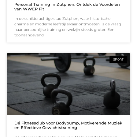
Personal Training in Zutphen: Ontdek de Voordelen
van WWEP Fit
In de schilderachtige stad Zutphen, waar historische
charme en moderne leefstijl elkaar ontmoeten, is de vraag
naar persoonlijke training en welzijn steeds groter. Een
toonaangevend
SPORT
Dé Fitnessclub voor Bodypump, Motiverende Muziek
en Effectieve Gewichtstraining