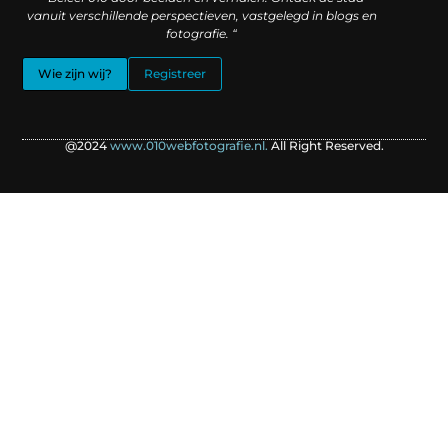
vanuit verschillende perspectieven, vastgelegd in blogs en
fotografie. “
Wie zijn wij?
Registreer
@2024
www.010webfotografie.nl.
All Right Reserved.