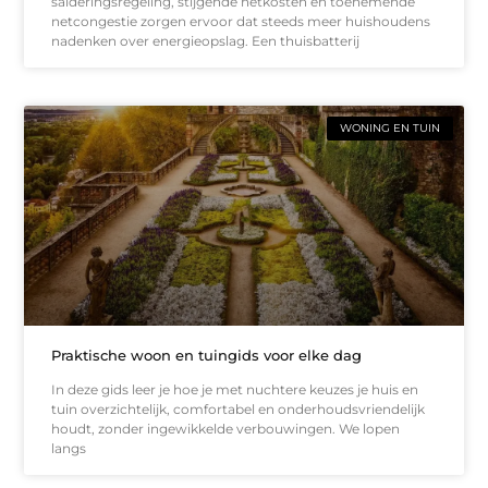
salderingsregeling, stijgende netkosten en toenemende
netcongestie zorgen ervoor dat steeds meer huishoudens
nadenken over energieopslag. Een thuisbatterij
WONING EN TUIN
Praktische woon en tuingids voor elke dag
In deze gids leer je hoe je met nuchtere keuzes je huis en
tuin overzichtelijk, comfortabel en onderhoudsvriendelijk
houdt, zonder ingewikkelde verbouwingen. We lopen
langs