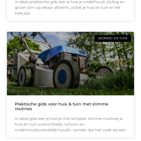
In deze praktische gids leer je hoe je onderhoud, styling en
groen slim op elkaar afstemt, zodat je huis en tuin er het
hele jaar
WONING EN TUIN
Praktische gids voor huis & tuin met slimme
routines
In deze gids leer je hoe je met simpele, slimme routines je
huis én tuin overzichtelijk, schoon en
onderhoudsvriendelijk houdt—zonder dat het voelt als een