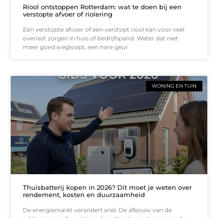
Riool ontstoppen Rotterdam: wat te doen bij een
verstopte afvoer of riolering
Een verstopte afvoer of een verstopt riool kan voor veel
overlast zorgen in huis of bedrijfspand. Water dat niet
meer goed wegloopt, een nare geur
WONING EN TUIN
Thuisbatterij kopen in 2026? Dit moet je weten over
rendement, kosten en duurzaamheid
De energiemarkt verandert snel. De afbouw van de