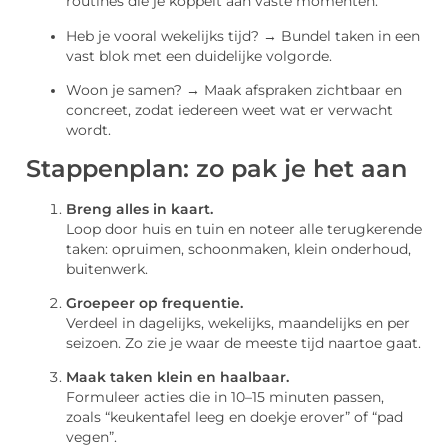
routines die je koppelt aan vaste momenten.
Heb je vooral wekelijks tijd? → Bundel taken in een
vast blok met een duidelijke volgorde.
Woon je samen? → Maak afspraken zichtbaar en
concreet, zodat iedereen weet wat er verwacht
wordt.
Stappenplan: zo pak je het aan
Breng alles in kaart.
Loop door huis en tuin en noteer alle terugkerende
taken: opruimen, schoonmaken, klein onderhoud,
buitenwerk.
Groepeer op frequentie.
Verdeel in dagelijks, wekelijks, maandelijks en per
seizoen. Zo zie je waar de meeste tijd naartoe gaat.
Maak taken klein en haalbaar.
Formuleer acties die in 10–15 minuten passen,
zoals “keukentafel leeg en doekje erover” of “pad
vegen”.