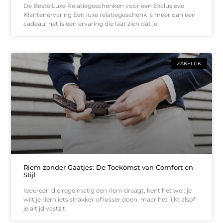
De Beste Luxe Relatiegeschenken voor een Exclusieve
Klantenervaring Een luxe relatiegeschenk is meer dan een
cadeau; het is een ervaring die laat zien dat je
ZAKELIJK
Riem zonder Gaatjes: De Toekomst van Comfort en
Stijl
Iedereen die regelmatig een riem draagt, kent het wel: je
wilt je riem iets strakker of losser doen, maar het lijkt alsof
je altijd vastzit