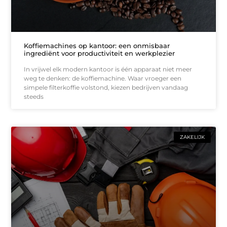
Koffiemachines op kantoor: een onmisbaar
ingrediënt voor productiviteit en werkplezier
In vrijwel elk modern kantoor is één apparaat niet meer
weg te denken: de koffiemachine. Waar vroeger een
simpele filterkoffie volstond, kiezen bedrijven vandaag
steeds
ZAKELIJK