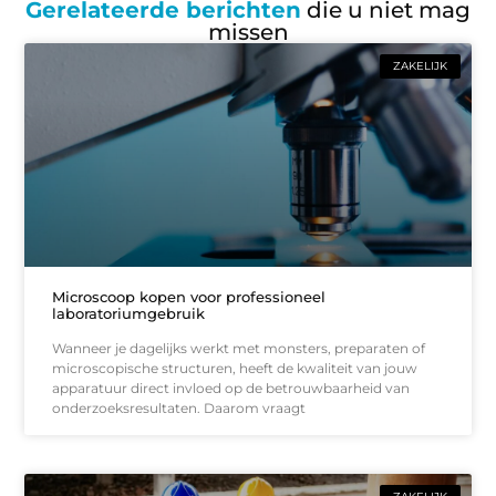
Gerelateerde berichten
die u niet mag
missen
ZAKELIJK
Microscoop kopen voor professioneel
laboratoriumgebruik
Wanneer je dagelijks werkt met monsters, preparaten of
microscopische structuren, heeft de kwaliteit van jouw
apparatuur direct invloed op de betrouwbaarheid van
onderzoeksresultaten. Daarom vraagt