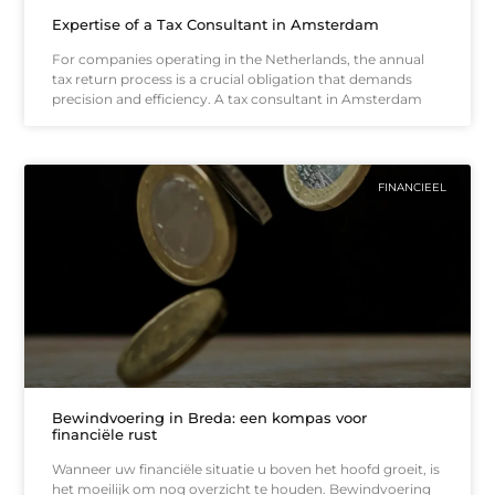
Expertise of a Tax Consultant in Amsterdam
For companies operating in the Netherlands, the annual
tax return process is a crucial obligation that demands
precision and efficiency. A tax consultant in Amsterdam
FINANCIEEL
Bewindvoering in Breda: een kompas voor
financiële rust
Wanneer uw financiële situatie u boven het hoofd groeit, is
het moeilijk om nog overzicht te houden. Bewindvoering