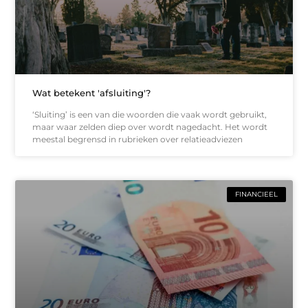
Wat betekent 'afsluiting'?
‘Sluiting’ is een van die woorden die vaak wordt gebruikt,
maar waar zelden diep over wordt nagedacht. Het wordt
meestal begrensd in rubrieken over relatieadviezen
FINANCIEEL