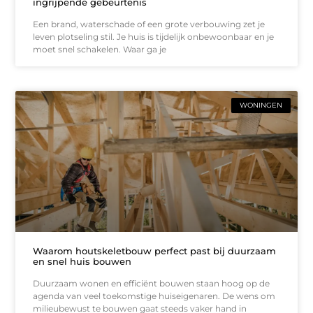
ingrijpende gebeurtenis
Een brand, waterschade of een grote verbouwing zet je
leven plotseling stil. Je huis is tijdelijk onbewoonbaar en je
moet snel schakelen. Waar ga je
WONINGEN
Waarom houtskeletbouw perfect past bij duurzaam
en snel huis bouwen
Duurzaam wonen en efficiënt bouwen staan hoog op de
agenda van veel toekomstige huiseigenaren. De wens om
milieubewust te bouwen gaat steeds vaker hand in