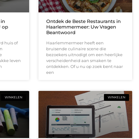
in
Ontdek de Beste Restaurants in
U op
Haarlemmermeer: Uw Vragen
Beantwoord
d huis of
Haarlemmermeer heeft een
en
bruisende culinaire scene die
e
bezoekers uitnodigt om een heerlijke
ukke leven
verscheidenheid aan smaken te
n
ontdekken. Of u nu op zoek bent naar
een
WINKELEN
WINKELEN