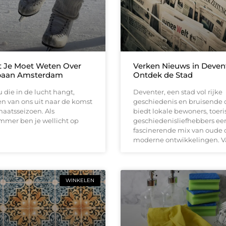
t Je Moet Weten Over
Verken Nieuws in Deven
baan Amsterdam
Ontdek de Stad
 die in de lucht hangt,
Deventer, een stad vol rijke
en van ons uit naar de komst
geschiedenis en bruisende c
haatsseizoen. Als
biedt lokale bewoners, toeri
mer ben je wellicht op
geschiedenisliefhebbers ee
fascinerende mix van oude
moderne ontwikkelingen. 
WINKELEN