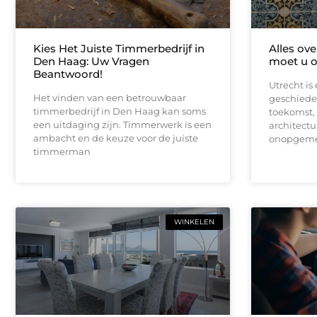
Kies Het Juiste Timmerbedrijf in
Alles ove
Den Haag: Uw Vragen
moet u o
Beantwoord!
Utrecht is
Het vinden van een betrouwbaar
geschiede
timmerbedrijf in Den Haag kan soms
toekomst, 
een uitdaging zijn. Timmerwerk is een
architectu
ambacht en de keuze voor de juiste
onopgemerk
timmerman
WINKELEN