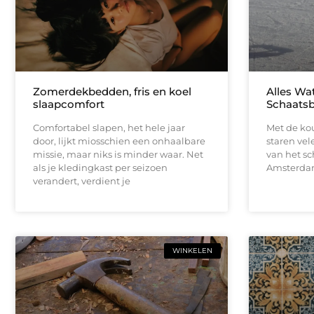
Zomerdekbedden, fris en koel
Alles Wa
slaapcomfort
Schaats
Comfortabel slapen, het hele jaar
Met de kou
door, lijkt miosschien een onhaalbare
staren vel
missie, maar niks is minder waar. Net
van het sc
als je kledingkast per seizoen
Amsterdam
verandert, verdient je
WINKELEN