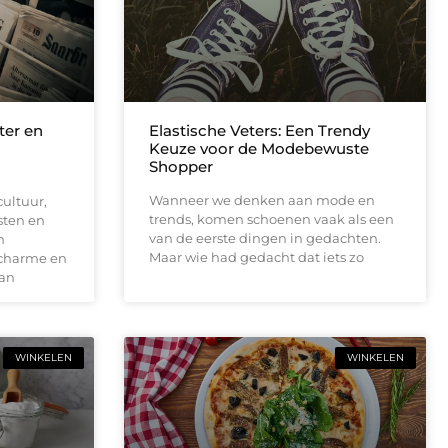
ter en
Elastische Veters: Een Trendy
Keuze voor de Modebewuste
Shopper
Wanneer we denken aan mode en
ultuur,
trends, komen schoenen vaak als een
sten en
van de eerste dingen in gedachten.
n
Maar wie had gedacht dat iets zo
 charme en
Van
WINKELEN
WINKELEN