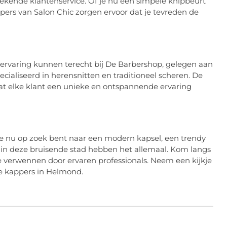
tekende klantenservice. Of je nu een simpele knipbeurt
ppers van Salon Chic zorgen ervoor dat je tevreden de
rervaring kunnen terecht bij De Barbershop, gelegen aan
ialiseerd in herensnitten en traditioneel scheren. De
at elke klant een unieke en ontspannende ervaring
je nu op zoek bent naar een modern kapsel, een trendy
 in deze bruisende stad hebben het allemaal. Kom langs
 je verwennen door ervaren professionals. Neem een kijkje
e kappers in Helmond.