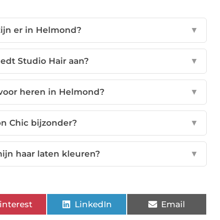
ijn er in Helmond?
▼
edt Studio Hair aan?
▼
 voor heren in Helmond?
▼
n Chic bijzonder?
▼
ijn haar laten kleuren?
▼
interest
LinkedIn
Email