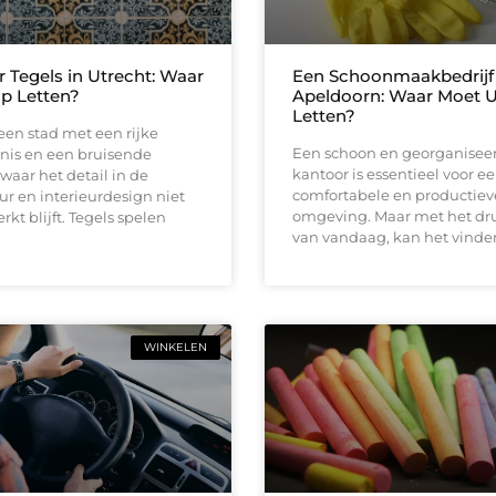
r Tegels in Utrecht: Waar
Een Schoonmaakbedrijf 
p Letten?
Apeldoorn: Waar Moet 
Letten?
 een stad met een rijke
Een schoon en georganiseer
nis en een bruisende
kantoor is essentieel voor e
waar het detail in de
comfortabele en productiev
ur en interieurdesign niet
omgeving. Maar met het dr
t blijft. Tegels spelen
van vandaag, kan het vinde
WINKELEN