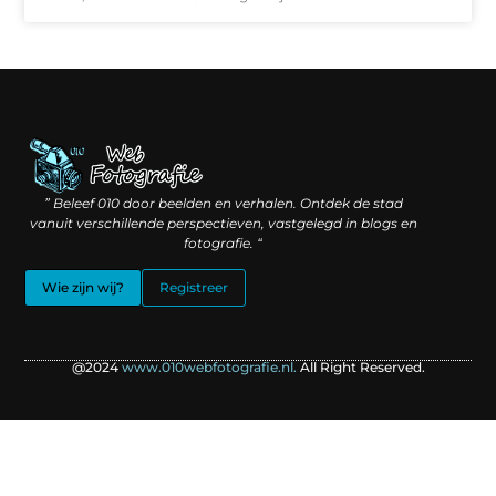
Linkbuilding geld verdienen: hoe slimme verbindingen waarde creëren
Backlinks kopen: wat je moet weten voordat je investeert
” Beleef 010 door beelden en verhalen. Ontdek de stad
vanuit verschillende perspectieven, vastgelegd in blogs en
fotografie. “
Wie zijn wij?
Registreer
@2024
www.010webfotografie.nl.
All Right Reserved.