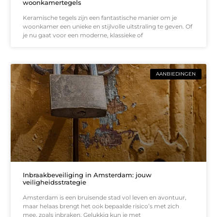
woonkamertegels
Keramische tegels zijn een fantastische manier om je
woonkamer een unieke en stijlvolle uitstraling te geven. Of
je nu gaat voor een moderne, klassieke of
AANBIEDINGEN
Inbraakbeveiliging in Amsterdam: jouw
veiligheidsstrategie
Amsterdam is een bruisende stad vol leven en avontuur,
maar helaas brengt het ook bepaalde risico’s met zich
mee, zoals inbraken. Gelukkig kun je met