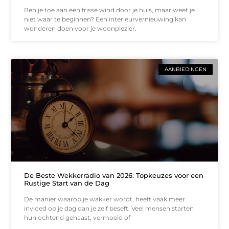
Ben je toe aan een frisse wind door je huis, maar weet je
niet waar te beginnen? Een interieurvernieuwing kan
wonderen doen voor je woonplezier.
AANBIEDINGEN
De Beste Wekkerradio van 2026: Topkeuzes voor een
Rustige Start van de Dag
De manier waarop je wakker wordt, heeft vaak meer
invloed op je dag dan je zelf beseft. Veel mensen starten
hun ochtend gehaast, vermoeid of