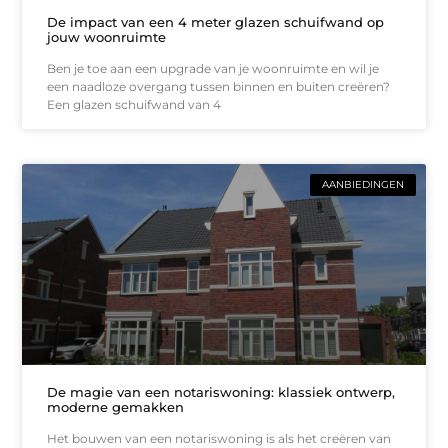
De impact van een 4 meter glazen schuifwand op
jouw woonruimte
Ben je toe aan een upgrade van je woonruimte en wil je
een naadloze overgang tussen binnen en buiten creëren?
Een glazen schuifwand van 4
AANBIEDINGEN
De magie van een notariswoning: klassiek ontwerp,
moderne gemakken
Het bouwen van een notariswoning is als het creëren van