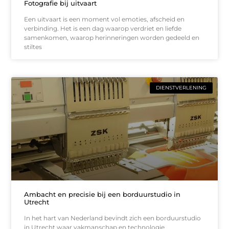
Fotografie bij uitvaart
Een uitvaart is een moment vol emoties, afscheid en
verbinding. Het is een dag waarop verdriet en liefde
samenkomen, waarop herinneringen worden gedeeld en
stiltes
DIENSTVERLENING
Ambacht en precisie bij een borduurstudio in
Utrecht
In het hart van Nederland bevindt zich een borduurstudio
in Utrecht waar vakmanschap en technologie