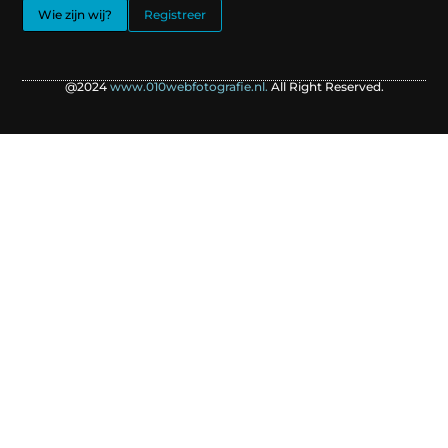
Wie zijn wij?
Registreer
@2024
www.010webfotografie.nl.
All Right Reserved.