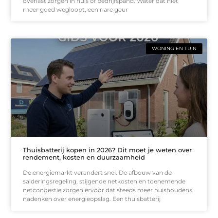
overlast zorgen in huis of bedrijfspand. Water dat niet
meer goed wegloopt, een nare geur
WONING EN TUIN
Thuisbatterij kopen in 2026? Dit moet je weten over
rendement, kosten en duurzaamheid
De energiemarkt verandert snel. De afbouw van de
salderingsregeling, stijgende netkosten en toenemende
netcongestie zorgen ervoor dat steeds meer huishoudens
nadenken over energieopslag. Een thuisbatterij