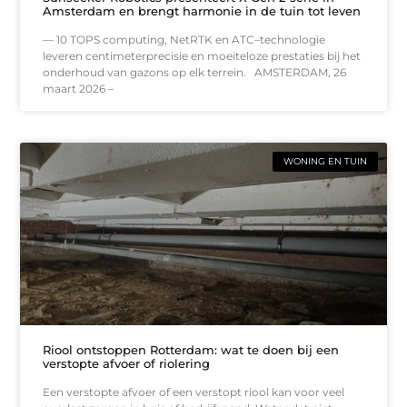
Amsterdam en brengt harmonie in de tuin tot leven
— 10 TOPS computing, NetRTK en ATC–technologie
leveren centimeterprecisie en moeiteloze prestaties bij het
onderhoud van gazons op elk terrein. AMSTERDAM, 26
maart 2026 –
WONING EN TUIN
Riool ontstoppen Rotterdam: wat te doen bij een
verstopte afvoer of riolering
Een verstopte afvoer of een verstopt riool kan voor veel