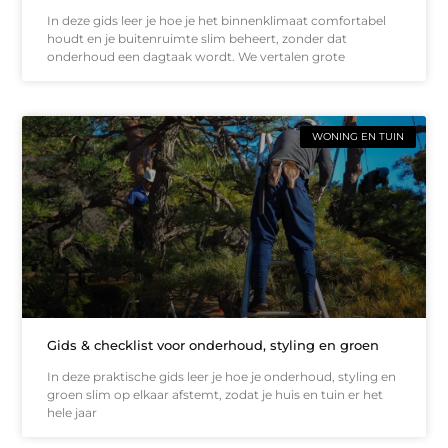
In deze gids leer je hoe je het binnenklimaat comfortabel
houdt en je buitenruimte slim beheert, zonder dat
onderhoud een dagtaak wordt. We vertalen grote
WONING EN TUIN
Gids & checklist voor onderhoud, styling en groen
In deze praktische gids leer je hoe je onderhoud, styling en
groen slim op elkaar afstemt, zodat je huis en tuin er het
hele jaar