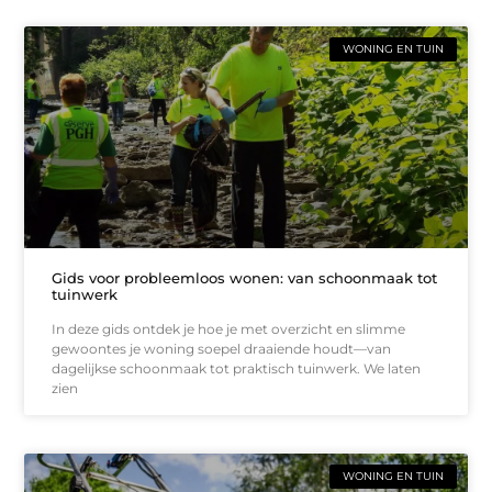
WONING EN TUIN
Gids voor probleemloos wonen: van schoonmaak tot
tuinwerk
In deze gids ontdek je hoe je met overzicht en slimme
gewoontes je woning soepel draaiende houdt—van
dagelijkse schoonmaak tot praktisch tuinwerk. We laten
zien
WONING EN TUIN