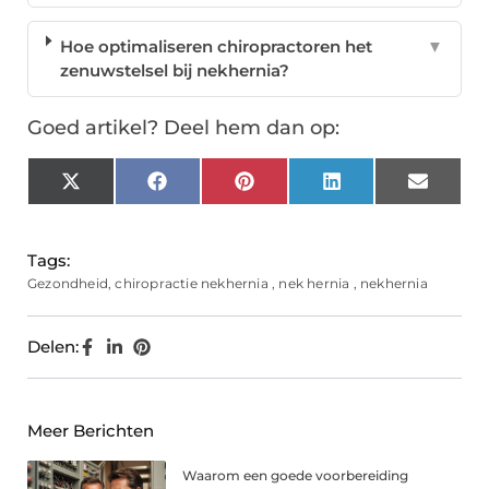
Hoe optimaliseren chiropractoren het
▼
zenuwstelsel bij nekhernia?
Goed artikel? Deel hem dan op:
X
Facebook
Pinterest
LinkedIn
Email
(Twitter)
Tags:
Gezondheid
,
chiropractie nekhernia
,
nek hernia
,
nekhernia
Delen:
Meer Berichten
Waarom een goede voorbereiding