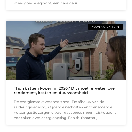
meer goed wegloopt, een nare geur
WONING EN TUIN
Thuisbatterij kopen in 2026? Dit moet je weten over
rendement, kosten en duurzaamheid
De energiemarkt verandert snel. De afbouw van de
salderingsregeling, stijgende netkosten en toenemende
netcongestie zorgen ervoor dat steeds meer huishoudens
nadenken over energieopslag. Een thuisbatterij