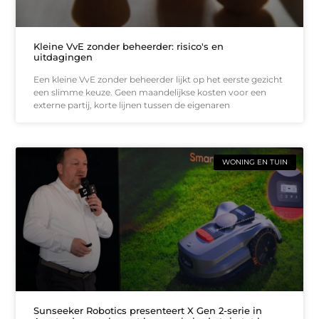
Kleine VvE zonder beheerder: risico's en
uitdagingen
Een kleine VvE zonder beheerder lijkt op het eerste gezicht
een slimme keuze. Geen maandelijkse kosten voor een
externe partij, korte lijnen tussen de eigenaren
WONING EN TUIN
Sunseeker Robotics presenteert X Gen 2-serie in