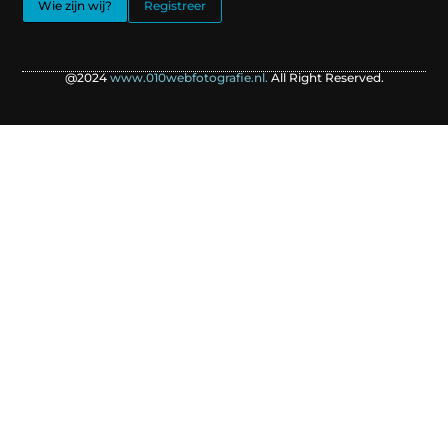
Wie zijn wij?
Registreer
@2024
www.010webfotografie.nl.
All Right Reserved.