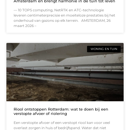
Amsterdam en brengt harmonie in de tuin tot leven
— 10 TOPS computing, NetRTK en ATC–technologie
leveren centimeterprecisie en moeiteloze prestaties bij het
onderhoud van gazons op elk terrein. AMSTERDAM, 26
maart 2026 –
WONING EN TUIN
Riool ontstoppen Rotterdam: wat te doen bij een
verstopte afvoer of riolering
Een verstopte afvoer of een verstopt riool kan voor veel
overlast zorgen in huis of bedrijfspand. Water dat niet