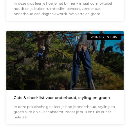
In deze gids leer je hoe je het binnenklimaat comfortabel
houdt en je buitenruimte slim beheert, zonder dat
onderhoud een dagtaak wordt. We vertalen grote
WONING EN TUIN
Gids & checklist voor onderhoud, styling en groen
In deze praktische gids leer je hoe je onderhoud, styling en
groen slim op elkaar afstemt, zodat je huis en tuin er het
hele jaar