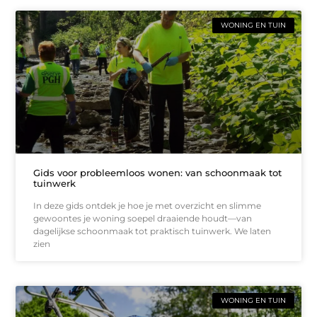
WONING EN TUIN
Gids voor probleemloos wonen: van schoonmaak tot
tuinwerk
In deze gids ontdek je hoe je met overzicht en slimme
gewoontes je woning soepel draaiende houdt—van
dagelijkse schoonmaak tot praktisch tuinwerk. We laten
zien
WONING EN TUIN