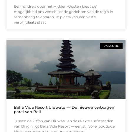
Een rondreis door het Midden-Oosten biedt de
mogelijkheid om verschillende gezichten van de regio in
samenhang te ervaren. In plaats van één vaste
verblijfplaats staat
VAKANTIE
Bella Vida Resort Uluwatu — Dé nieuwe verborgen
parel van Bali
Tussen de kliffen van Uluwatu en de relaxte surfstranden
van Bingin ligt Bella Vida Resort — een stijlvolle, boutique
hideaway waar rust, natuur en modern