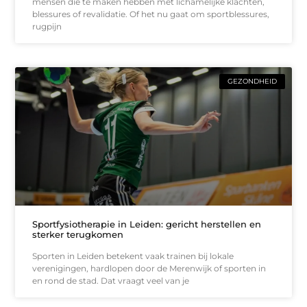
mensen die te maken hebben met lichamelijke klachten,
blessures of revalidatie. Of het nu gaat om sportblessures,
rugpijn
GEZONDHEID
Sportfysiotherapie in Leiden: gericht herstellen en
sterker terugkomen
Sporten in Leiden betekent vaak trainen bij lokale
verenigingen, hardlopen door de Merenwijk of sporten in
en rond de stad. Dat vraagt veel van je