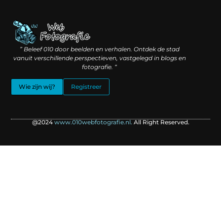
Linkbuilding geld verdienen: hoe slimme verbindingen waarde creëren
Backlinks kopen: wat je moet weten voordat je investeert
” Beleef 010 door beelden en verhalen. Ontdek de stad
vanuit verschillende perspectieven, vastgelegd in blogs en
fotografie. “
Wie zijn wij?
Registreer
@2024
www.010webfotografie.nl.
All Right Reserved.