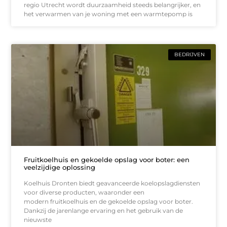
regio Utrecht wordt duurzaamheid steeds belangrijker, en
het verwarmen van je woning met een warmtepomp is
BEDRIJVEN
Fruitkoelhuis en gekoelde opslag voor boter: een
veelzijdige oplossing
Koelhuis Dronten biedt geavanceerde koelopslagdiensten
voor diverse producten, waaronder een
modern fruitkoelhuis en de gekoelde opslag voor boter.
Dankzij de jarenlange ervaring en het gebruik van de
nieuwste