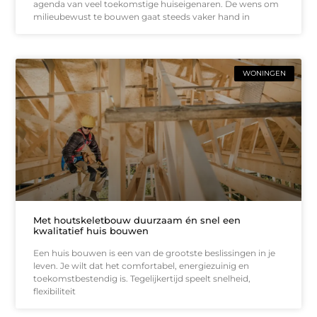
agenda van veel toekomstige huiseigenaren. De wens om
milieubewust te bouwen gaat steeds vaker hand in
WONINGEN
Met houtskeletbouw duurzaam én snel een
kwalitatief huis bouwen
Een huis bouwen is een van de grootste beslissingen in je
leven. Je wilt dat het comfortabel, energiezuinig en
toekomstbestendig is. Tegelijkertijd speelt snelheid,
flexibiliteit