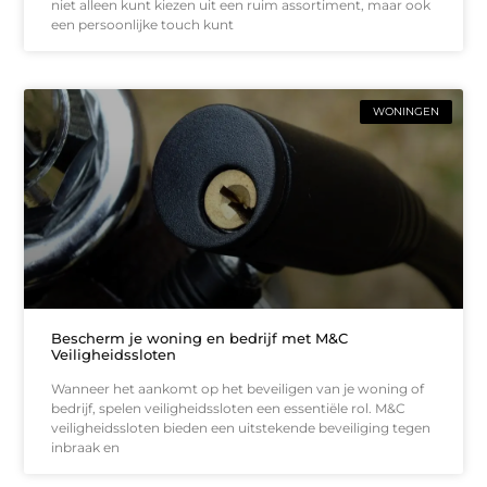
niet alleen kunt kiezen uit een ruim assortiment, maar ook
een persoonlijke touch kunt
WONINGEN
Bescherm je woning en bedrijf met M&C
Veiligheidssloten
Wanneer het aankomt op het beveiligen van je woning of
bedrijf, spelen veiligheidssloten een essentiële rol. M&C
veiligheidssloten bieden een uitstekende beveiliging tegen
inbraak en