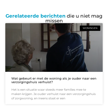
Gerelateerde berichten
die u niet mag
missen
WONINGEN
Wat gebeurt er met de woning als je ouder naar een
verzorgingshuis verhuist?
Het is een situatie waar steeds meer families mee te
maken krijgen. Je ouder verhuist naar een verzorgingshuis
of zorgwoning, en ineens staat er een