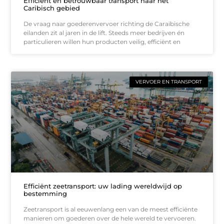
Efficiënt en betrouwbaar transport naar het
Caribisch gebied
De vraag naar goederenvervoer richting de Caraïbische
eilanden zit al jaren in de lift. Steeds meer bedrijven én
particulieren willen hun producten veilig, efficiënt en
VERVOER EN TRANSPORT
Efficiënt zeetransport: uw lading wereldwijd op
bestemming
Zeetransport is al eeuwenlang een van de meest efficiënte
manieren om goederen over de hele wereld te vervoeren.