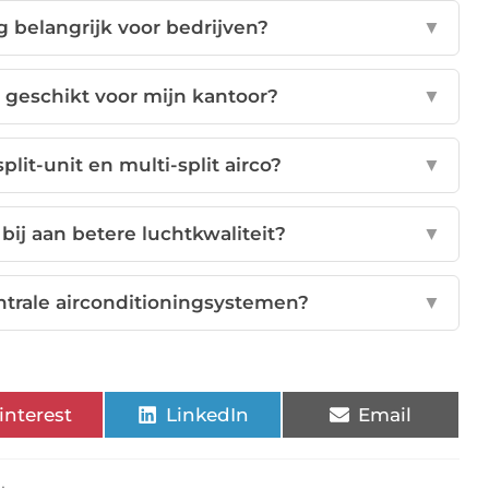
g belangrijk voor bedrijven?
▼
 geschikt voor mijn kantoor?
▼
plit-unit en multi-split airco?
▼
bij aan betere luchtkwaliteit?
▼
ntrale airconditioningsystemen?
▼
interest
LinkedIn
Email