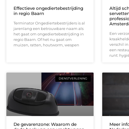
Effectieve ongediertebestrijding
Altijd sc
in regio Baarn
servette
professio
Terminator Ongediertebestrijders is al
Amster
jarenlang een betrouwbare naam als
Een verzor
het gaat om ongediertebestrijding in
kraakheld
regio Baarn. Of het nu gaat om
verschil i
muizen, ratten, houtworm, wespen
een restau
runt: hygië
DIENSTVERLENING
De gevarenzone: Waarom de
Meer inf