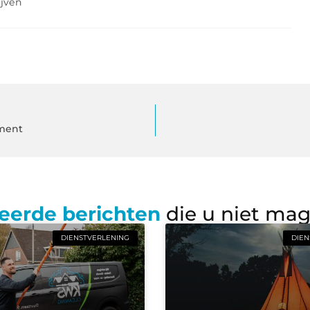
ijven
ement
eerde berichten
die u niet ma
DIENSTVERLENING
DIEN