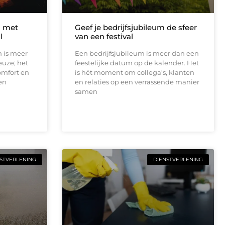
n met
Geef je bedrijfsjubileum de sfeer
l
van een festival
n is meer
Een bedrijfsjubileum is meer dan een
euze; het
feestelijke datum op de kalender. Het
comfort en
is hét moment om collega’s, klanten
en
en relaties op een verrassende manier
samen
STVERLENING
DIENSTVERLENING