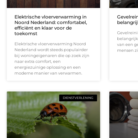
Elektrische vloerverwarming in
Gevelrei
Noord Nederland: comfortabel,
belangrij
efficiënt en klaar voor de
Gevelrein
toekomst
belangrijk
Elektrische vloerverwarming Noord
van een ge
Nederland wordt steeds populairder
mensen zi
bij woningeigenaren die op zoek zijn
naar extra comfort, een
energiezuinige oplossing en een
moderne manier van verwarmen.
DIENSTVERLENING