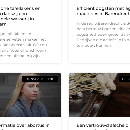
hone tafellakens en
Efficiënt oogsten met a
n dankzij een
machines in Barendrech
nele wasserij in
In de regio Barendrecht is d
dam
naar betrouwbare en efficië
gd tafelkleed en
oogstmethoden groter dan o
ere servetten maken het
Bedrijven die actief zijn in 
n elke horecazaak. Of u nu
tuinbouw kunnen
rant, hotel of lunchroom
ne en uitstraling zijn
DIENSTVERLENING
DIEN
ormatie over abortus in
Een vertrouwd afscheid 