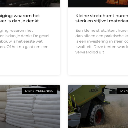
niging: waarom het
Kleine stretchtent hure
ker is dan je denkt
sterk en stijlvol materiaa
iging: waarom het
Een kleine stretchtent hure
er is dan je denkt De gevel
dan alleen een praktische k
bouw is het eerste wat
is een investering in sfeer, 
en. Of het nu gaat om een
kwaliteit. Deze tenten word
vervaardigd uit
DIENSTVERLENING
DIEN