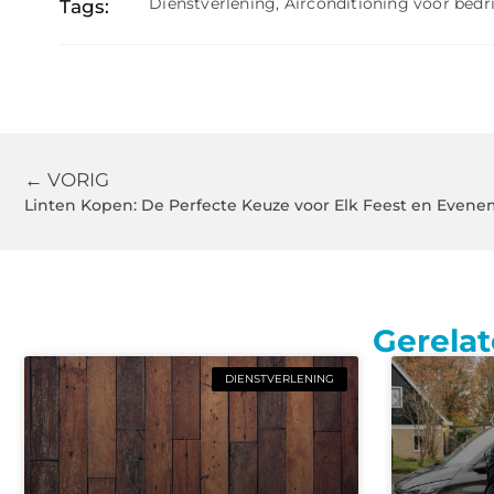
Dienstverlening
,
Airconditioning voor bedr
Tags:
← VORIG
Linten Kopen: De Perfecte Keuze voor Elk Feest en Even
Gerelat
DIENSTVERLENING