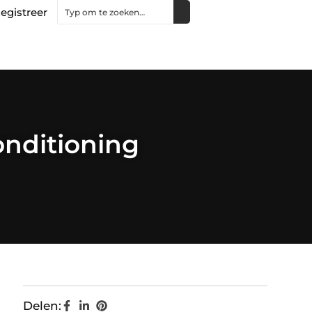
egistreer
onditioning
Delen: