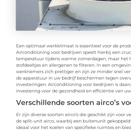
Een optimaal werkklimaat is essentieel voor de prod
Airconditioning voor bedrijven speelt hierbij een cru
temperatuur tijdens warme zomerdagen, maar het he
stofdeeltjes en allergenen te filteren. In een omgev
werknemers zich prettiger en zijn ze minder snel v
de apparatuur in uw bedrijf beschermen tegen overve
investeringen. Airconditioning voor bedrijven is daa
investering voor de gezondheid en efficiëntie van u
Verschillende soorten airco’s vo
Er zijn diverse soorten airco’s die geschikt zijn voor v
de split-unit airco, waarbij een buitenunit gekoppeld
ideaal voor het koelen van specifieke ruimtes en biedt f