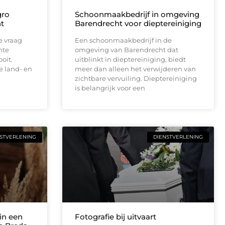
gro
Schoonmaakbedrijf in omgeving
t
Barendrecht voor dieptereiniging
e vraag
Een schoonmaakbedrijf in de
nte
omgeving van Barendrecht dat
oit.
uitblinkt in dieptereiniging, biedt
de land- en
meer dan alleen het verwijderen van
zichtbare vervuiling. Dieptereiniging
is belangrijk voor een
STVERLENING
DIENSTVERLENING
in een
Fotografie bij uitvaart