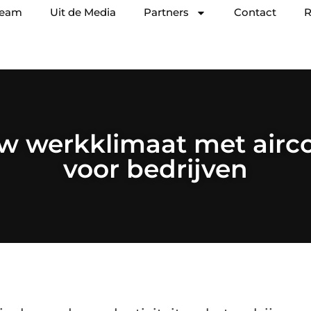
team
Uit de Media
Partners
Contact
R
w werkklimaat met airc
voor bedrijven