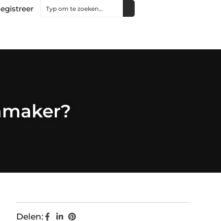
egistreer
enmaker?
Delen: