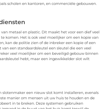
oals scholen en kantoren, en commerciële gebouwen.
pdiensten
van metaal en plastic. Dit maakt het voor een dief veel
 te komen. Het is ook veel moeilijker om een kopie van
n, kan de politie zien of de inbreker een kopie of een
t van een standaardsleutel een sleutel die een veel
breker veel moeilijker om een beveiligd gebouw binnen
ardsleutel hebt, maar een ingewikkelder slot wilt
n slotenmaker een nieuw slot komt installeren, evenals
este manier om mensen uit uw huis te houden en de
robeert in te breken. Deze systemen gebruiken
 iemand in de buurt van het huis komt terwijl de