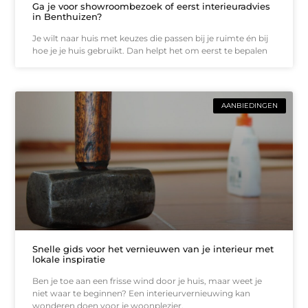
Ga je voor showroombezoek of eerst interieuradvies
in Benthuizen?
Je wilt naar huis met keuzes die passen bij je ruimte én bij
hoe je je huis gebruikt. Dan helpt het om eerst te bepalen
AANBIEDINGEN
Snelle gids voor het vernieuwen van je interieur met
lokale inspiratie
Ben je toe aan een frisse wind door je huis, maar weet je
niet waar te beginnen? Een interieurvernieuwing kan
wonderen doen voor je woonplezier.