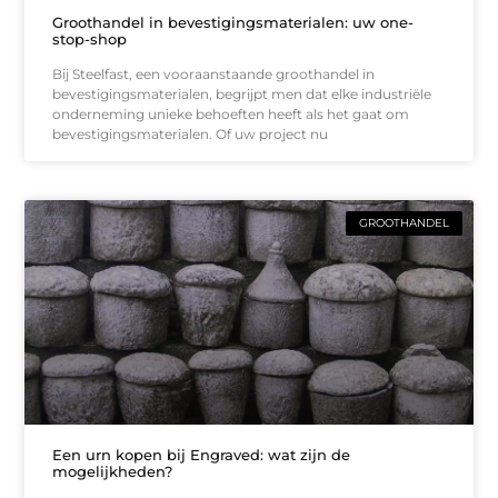
Groothandel in bevestigingsmaterialen: uw one-
stop-shop
Bij Steelfast, een vooraanstaande groothandel in
bevestigingsmaterialen, begrijpt men dat elke industriële
onderneming unieke behoeften heeft als het gaat om
bevestigingsmaterialen. Of uw project nu
GROOTHANDEL
Een urn kopen bij Engraved: wat zijn de
mogelijkheden?