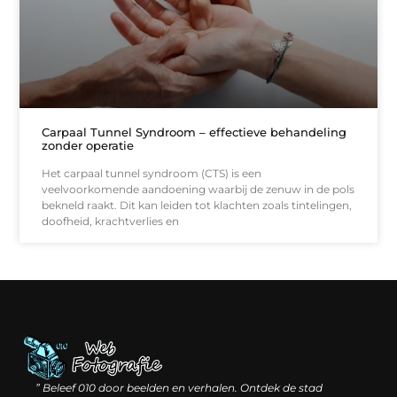
Carpaal Tunnel Syndroom – effectieve behandeling
zonder operatie
Het carpaal tunnel syndroom (CTS) is een
veelvoorkomende aandoening waarbij de zenuw in de pols
bekneld raakt. Dit kan leiden tot klachten zoals tintelingen,
doofheid, krachtverlies en
Linkbuilding geld verdienen: hoe slimme verbindingen waarde creëren
Backlinks kopen: wat je moet weten voordat je investeert
” Beleef 010 door beelden en verhalen. Ontdek de stad