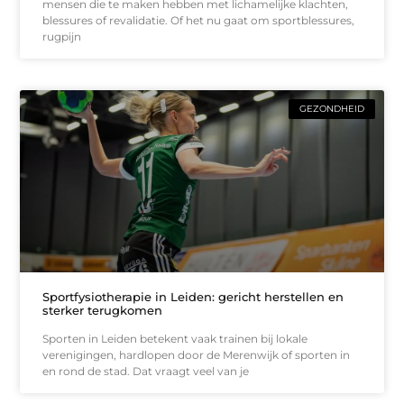
mensen die te maken hebben met lichamelijke klachten,
blessures of revalidatie. Of het nu gaat om sportblessures,
rugpijn
GEZONDHEID
Sportfysiotherapie in Leiden: gericht herstellen en
sterker terugkomen
Sporten in Leiden betekent vaak trainen bij lokale
verenigingen, hardlopen door de Merenwijk of sporten in
en rond de stad. Dat vraagt veel van je