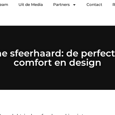
team
Uit de Media
Partners
Contact
R
he sfeerhaard: de perfec
comfort en design