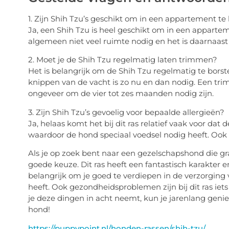
1. Zijn Shih Tzu’s geschikt om in een appartement t
Ja, een Shih Tzu is heel geschikt om in een appart
algemeen niet veel ruimte nodig en het is daarnaast 
2. Moet je de Shih Tzu regelmatig laten trimmen?
Het is belangrijk om de Shih Tzu regelmatig te borst
knippen van de vacht is zo nu en dan nodig. Een trimb
ongeveer om de vier tot zes maanden nodig zijn.
3. Zijn Shih Tzu’s gevoelig voor bepaalde allergieën?
Ja, helaas komt het bij dit ras relatief vaak voor dat
waardoor de hond speciaal voedsel nodig heeft. Ook
Als je op zoek bent naar een gezelschapshond die gra
goede keuze. Dit ras heeft een fantastisch karakter e
belangrijk om je goed te verdiepen in de verzorging 
heeft. Ook gezondheidsproblemen zijn bij dit ras ie
je deze dingen in acht neemt, kun je jarenlang geni
hond!
https://puppypoint.nl/honden-rassen/shih-tzu/