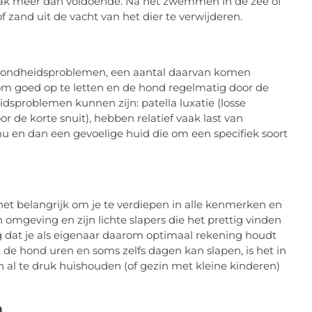
vaak meer dan voldoende. Na het zwemmen in de zee of
 zand uit de vacht van het dier te verwijderen.
zondheidsproblemen, een aantal daarvan komen
k om goed op te letten en de hond regelmatig door de
idsproblemen kunnen zijn: patella luxatie (losse
r de korte snuit), hebben relatief vaak last van
 en dan een gevoelige huid die om een specifiek soort
het belangrijk om je te verdiepen in alle kenmerken en
un omgeving en zijn lichte slapers die het prettig vinden
ng dat je als eigenaar daarom optimaal rekening houdt
de hond uren en soms zelfs dagen kan slapen, is het in
 al te druk huishouden (of gezin met kleine kinderen)
n