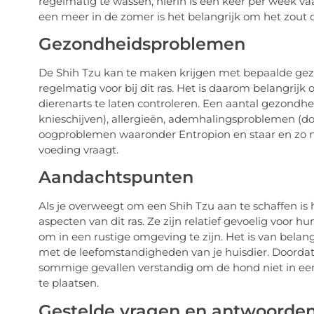
regelmatig te wassen, hierin is één keer per week 
een meer in de zomer is het belangrijk om het zout of
Gezondheidsproblemen
De Shih Tzu kan te maken krijgen met bepaalde ge
regelmatig voor bij dit ras. Het is daarom belangrij
dierenarts te laten controleren. Een aantal gezondhe
knieschijven), allergieën, ademhalingsproblemen (doo
oogproblemen waaronder Entropion en staar en zo nu
voeding vraagt.
Aandachtspunten
Als je overweegt om een Shih Tzu aan te schaffen is 
aspecten van dit ras. Ze zijn relatief gevoelig voor h
om in een rustige omgeving te zijn. Het is van bela
met de leefomstandigheden van je huisdier. Doordat 
sommige gevallen verstandig om de hond niet in een
te plaatsen.
Gestelde vragen en antwoorde