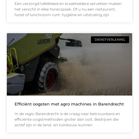
Een verzorgd tafelkleed en kraakheldere servetten maken
het verschil in elke horecazaak. Of u nu een restaurant,
hotel of lunchroom runt: hygiëne en uitstraling zijn
DIENSTVERLENING
Efficiënt oogsten met agro machines in Barendrecht
In de regio Barendrecht is de vraag naar betrouwbare en
efficiënte oogstmethoden groter dan ooit. Bedrijven die
actief zijn in de land- en tuinbouw kunnen