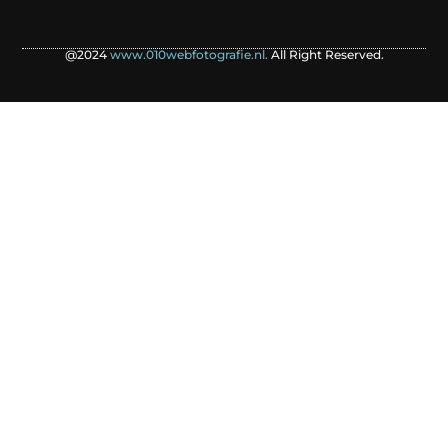
@2024
www.010webfotografie.nl.
All Right Reserved.