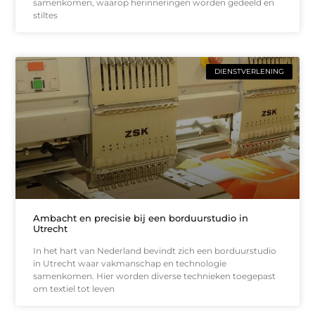
samenkomen, waarop herinneringen worden gedeeld en
stiltes
DIENSTVERLENING
Ambacht en precisie bij een borduurstudio in
Utrecht
In het hart van Nederland bevindt zich een borduurstudio
in Utrecht waar vakmanschap en technologie
samenkomen. Hier worden diverse technieken toegepast
om textiel tot leven