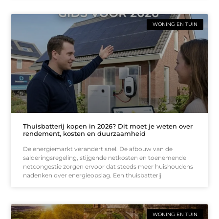
WONING EN TUIN
Thuisbatterij kopen in 2026? Dit moet je weten over
rendement, kosten en duurzaamheid
De energiemarkt verandert snel. De afbouw van de
salderingsregeling, stijgende netkosten en toenemende
netcongestie zorgen ervoor dat steeds meer huishoudens
nadenken over energieopslag. Een thuisbatterij
WONING EN TUIN