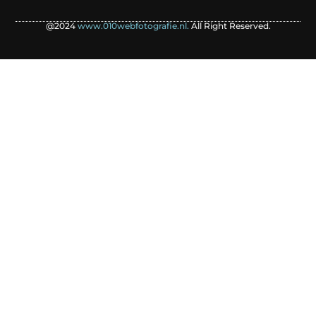
@2024
www.010webfotografie.nl.
All Right Reserved.