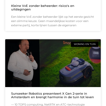
Kleine VvE zonder beheerder: risico's en
uitdagingen
Een kleine VvE zonder beheerder lijkt op het eerste gezicht
een slimme keuze. Geen maandelijkse kosten voor een
externe partij, korte lijnen tussen de eigenaren
WONING EN TUIN
Sunseeker Robotics presenteert X Gen 2-serie in
Amsterdam en brengt harmonie in de tuin tot leven
— 10 TOPS computing, NetRTK en ATC–technologie