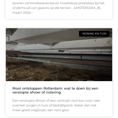
leveren centimeterprecisie en moeiteloze prestaties bij het
onderhoud van gazons op elk terrein. AMSTERDAM, 26
maart 2026 –
WONING EN TUIN
Riool ontstoppen Rotterdam: wat te doen bij een
verstopte afvoer of riolering
Een verstopte afvoer of een verstopt riool kan voor veel
overlast zorgen in huis of bedrijfspand. Water dat niet
meer goed wegloopt, een nare geur