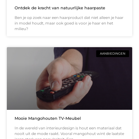
Ontdek de kracht van natuurlijke haarpaste
Ben je op zoek naar een haarproduct dat niet alleen je haar
in model houdt, maar ook goed is voor je haar en het
milieu?
AANBIEDINGEN
Mooie Mangohouten TV-Meubel
In de wereld van interieurdesign is hout een materiaal dat
nooit uit de mode raakt. Vooral mangohout wint de laatste