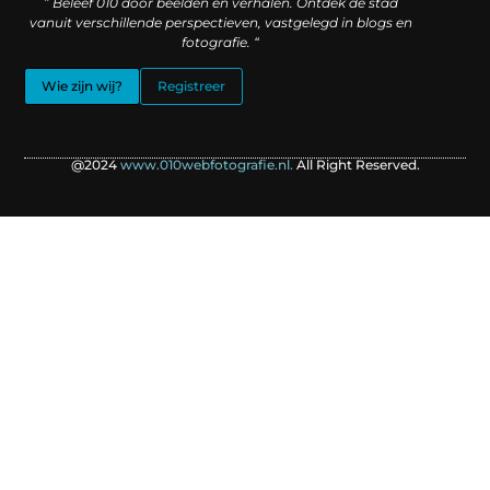
” Beleef 010 door beelden en verhalen. Ontdek de stad
vanuit verschillende perspectieven, vastgelegd in blogs en
fotografie. “
Wie zijn wij?
Registreer
@2024
www.010webfotografie.nl.
All Right Reserved.