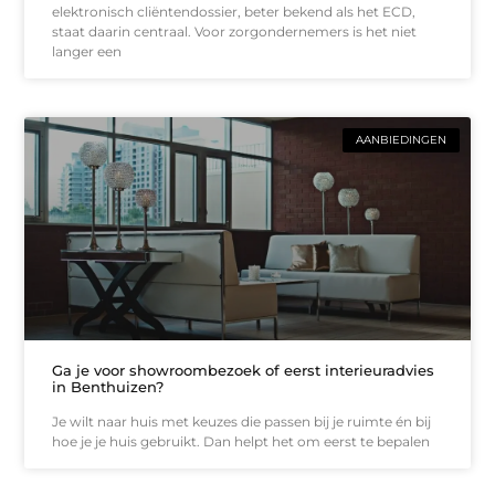
elektronisch cliëntendossier, beter bekend als het ECD,
staat daarin centraal. Voor zorgondernemers is het niet
langer een
AANBIEDINGEN
Ga je voor showroombezoek of eerst interieuradvies
in Benthuizen?
Je wilt naar huis met keuzes die passen bij je ruimte én bij
hoe je je huis gebruikt. Dan helpt het om eerst te bepalen