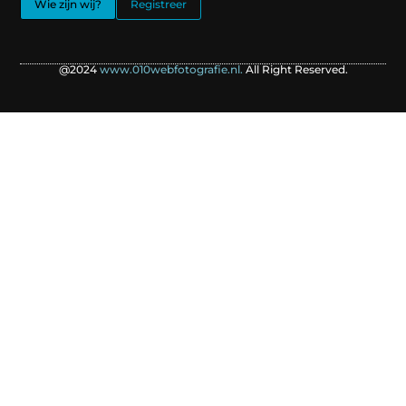
Wie zijn wij?
Registreer
@2024
www.010webfotografie.nl.
All Right Reserved.