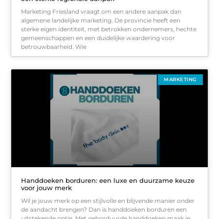
Marketing Friesland vraagt om een andere aanpak dan
algemene landelijke marketing. De provincie heeft een
sterke eigen identiteit, met betrokken ondernemers, hechte
gemeenschappen en een duidelijke waardering voor
betrouwbaarheid. Wie
MARKETING
Handdoeken borduren: een luxe en duurzame keuze
voor jouw merk
Wil je jouw merk op een stijlvolle en blijvende manier onder
de aandacht brengen? Dan is handdoeken borduren een
uitstekende optie. Met geborduurde handdoeken maak je