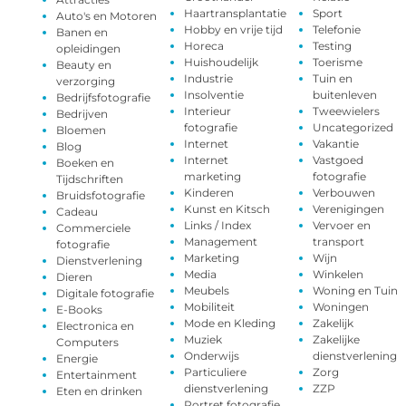
Haartransplantatie
Sport
Auto's en Motoren
Hobby en vrije tijd
Telefonie
Banen en
Horeca
Testing
opleidingen
Huishoudelijk
Toerisme
Beauty en
Industrie
Tuin en
verzorging
Insolventie
buitenleven
Bedrijfsfotografie
Interieur
Tweewielers
Bedrijven
fotografie
Uncategorized
Bloemen
Internet
Vakantie
Blog
Internet
Vastgoed
Boeken en
marketing
fotografie
Tijdschriften
Kinderen
Verbouwen
Bruidsfotografie
Kunst en Kitsch
Verenigingen
Cadeau
Links / Index
Vervoer en
Commerciele
Management
transport
fotografie
Marketing
Wijn
Dienstverlening
Media
Winkelen
Dieren
Meubels
Woning en Tuin
Digitale fotografie
Mobiliteit
Woningen
E-Books
Mode en Kleding
Zakelijk
Electronica en
Muziek
Zakelijke
Computers
Onderwijs
dienstverlening
Energie
Particuliere
Zorg
Entertainment
dienstverlening
ZZP
Eten en drinken
Portret fotografie