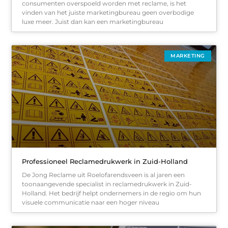
consumenten overspoeld worden met reclame, is het
vinden van het juiste marketingbureau geen overbodige
luxe meer. Juist dan kan een marketingbureau
MARKETING
Professioneel Reclamedrukwerk in Zuid-Holland
De Jong Reclame uit Roelofarendsveen is al jaren een
toonaangevende specialist in reclamedrukwerk in Zuid-
Holland. Het bedrijf helpt ondernemers in de regio om hun
visuele communicatie naar een hoger niveau