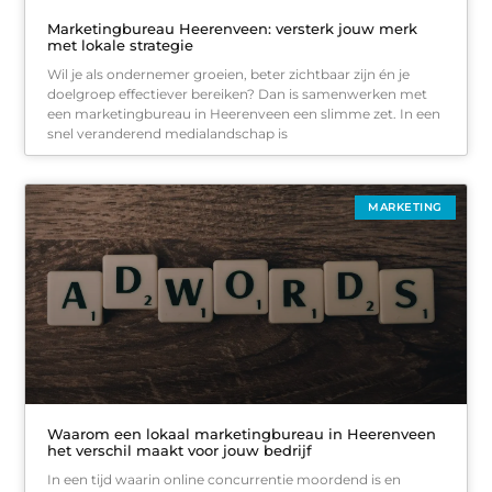
Marketingbureau Heerenveen: versterk jouw merk
met lokale strategie
Wil je als ondernemer groeien, beter zichtbaar zijn én je
doelgroep effectiever bereiken? Dan is samenwerken met
een marketingbureau in Heerenveen een slimme zet. In een
snel veranderend medialandschap is
MARKETING
Waarom een lokaal marketingbureau in Heerenveen
het verschil maakt voor jouw bedrijf
In een tijd waarin online concurrentie moordend is en