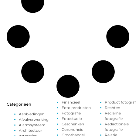
Financieel
Product fotograf
Categorieën
Foto producten
Rechten
Fotografie
Reclame
Aanbiedingen
Fotostudio
fotografie
Afvalverwerking
Geschenken
Redactionele
Alarmsysteem
Gezondheid
fotografie
Architectuur
Groothandel
Relatie
Attracties