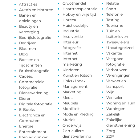
Groothandel
Relatie
Attracties
Haartransplantatie
Sport
Auto's en Motoren
Hobby en vrije tijd
Telefonie
Banen en
Horeca
Testing
opleidingen
Huishoudelijk
Toerisme
Beauty en
Industrie
Tuin en
verzorging
Insolventie
buitenleven
Bedrijfsfotografie
Interieur
Tweewielers
Bedrijven
fotografie
Uncategorized
Bloemen
Internet
Vakantie
Blog
Internet
Vastgoed
Boeken en
marketing
fotografie
Tijdschriften
Kinderen
Verbouwen
Bruidsfotografie
Kunst en Kitsch
Verenigingen
Cadeau
Links / Index
Vervoer en
Commerciele
Management
transport
fotografie
Marketing
Wijn
Dienstverlening
Media
Winkelen
Dieren
Meubels
Woning en Tuin
Digitale fotografie
Mobiliteit
Woningen
E-Books
Mode en Kleding
Zakelijk
Electronica en
Muziek
Zakelijke
Computers
Onderwijs
dienstverlening
Energie
Particuliere
Zorg
Entertainment
dienstverlening
ZZP
Eten en drinken