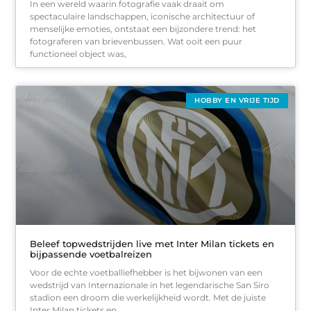
In een wereld waarin fotografie vaak draait om
spectaculaire landschappen, iconische architectuur of
menselijke emoties, ontstaat een bijzondere trend: het
fotograferen van brievenbussen. Wat ooit een puur
functioneel object was,
HOBBY EN VRIJE TIJD
Beleef topwedstrijden live met Inter Milan tickets en
bijpassende voetbalreizen
Voor de echte voetballiefhebber is het bijwonen van een
wedstrijd van Internazionale in het legendarische San Siro
stadion een droom die werkelijkheid wordt. Met de juiste
Inter Milan tickets en