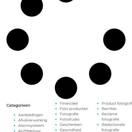
Financieel
Product fotograf
Categorieën
Foto producten
Rechten
Fotografie
Reclame
Aanbiedingen
Fotostudio
fotografie
Afvalverwerking
Geschenken
Redactionele
Alarmsysteem
Gezondheid
fotografie
Architectuur