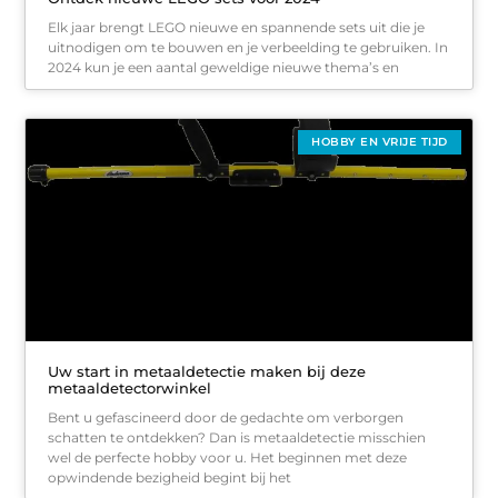
Elk jaar brengt LEGO nieuwe en spannende sets uit die je
uitnodigen om te bouwen en je verbeelding te gebruiken. In
2024 kun je een aantal geweldige nieuwe thema’s en
HOBBY EN VRIJE TIJD
Uw start in metaaldetectie maken bij deze
metaaldetectorwinkel
Bent u gefascineerd door de gedachte om verborgen
schatten te ontdekken? Dan is metaaldetectie misschien
wel de perfecte hobby voor u. Het beginnen met deze
opwindende bezigheid begint bij het