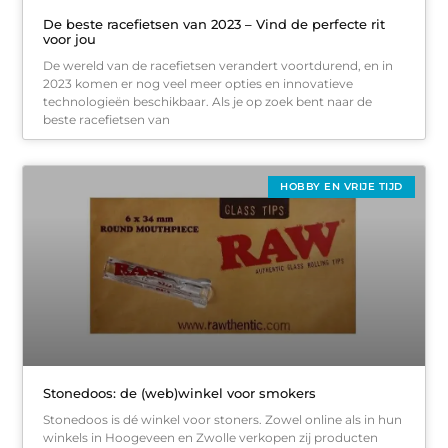
De beste racefietsen van 2023 – Vind de perfecte rit
voor jou
De wereld van de racefietsen verandert voortdurend, en in
2023 komen er nog veel meer opties en innovatieve
technologieën beschikbaar. Als je op zoek bent naar de
beste racefietsen van
HOBBY EN VRIJE TIJD
Stonedoos: de (web)winkel voor smokers
Stonedoos is dé winkel voor stoners. Zowel online als in hun
winkels in Hoogeveen en Zwolle verkopen zij producten