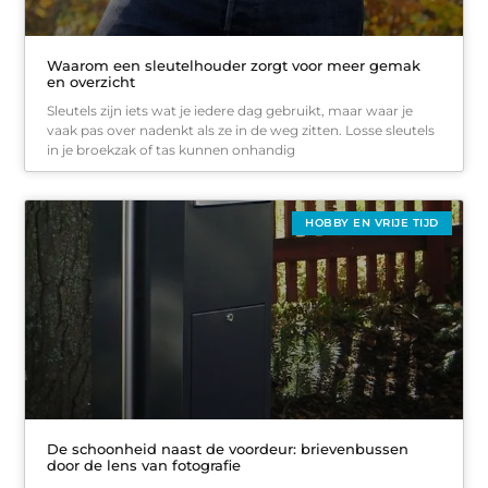
Waarom een sleutelhouder zorgt voor meer gemak
en overzicht
Sleutels zijn iets wat je iedere dag gebruikt, maar waar je
vaak pas over nadenkt als ze in de weg zitten. Losse sleutels
in je broekzak of tas kunnen onhandig
HOBBY EN VRIJE TIJD
De schoonheid naast de voordeur: brievenbussen
door de lens van fotografie