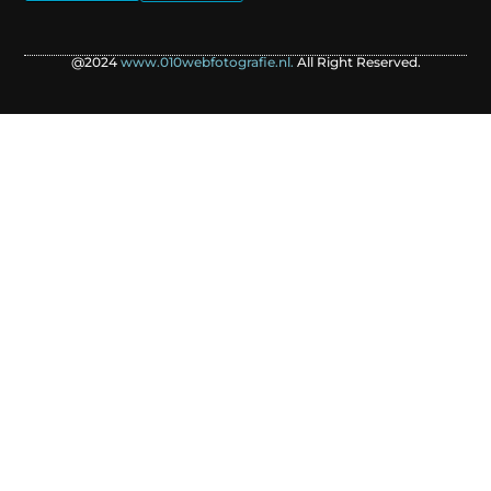
@2024
www.010webfotografie.nl.
All Right Reserved.