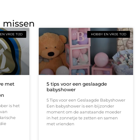
g missen
EN VRIJE TIJD
HOBBY EN VRIJE TIJD
ve met
5 tips voor een geslaagde
babyshower
en
5 Tips voor een Geslaagde Babyshower
ber is het
Een babyshower is een bijzonder
 van
moment om de aanstaande moeder
darische
in het zonnetje te zetten en samen
die
met vrienden