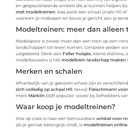
én gespecialiseerde winkels die je kunnen helpen bij
met modeltreinen
: kies eerst een schaal (zoals H0 
voorkom je miskopen en bouw je gericht aan je eers
Modeltreinen: meer dan alleen 
Modelspoor is zoveel meer dan een trein op een rondj
landschappen tot leven komen, complete steden wo
uitgebeeld. Denk aan
Faller huisjes
, kleine stations,
modelbouwers is het
modeltrein landschap maken
m
Merken en schalen
Afhankelijk van je gekozen schaal zijn er verschil
zich volledig op schaal H0
, terwijl
Fleischmann voora
merk
Märklin
blijft populair, vooral bij liefhebbers v
Waar koop je modeltreinen?
Wie op zoek is naar een betrouwbare
winkel voor m
als je gemak belangrijk vindt, is
modeltreinen onlin