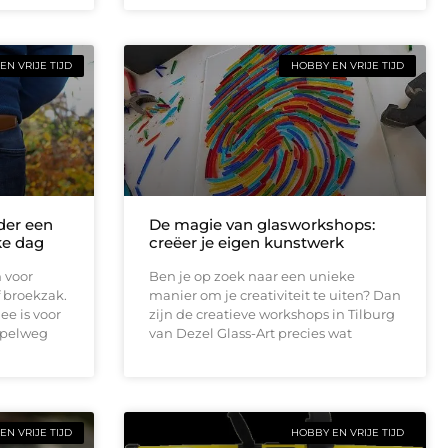
EN VRIJE TIJD
HOBBY EN VRIJE TIJD
der een
De magie van glasworkshops:
ke dag
creëer je eigen kunstwerk
 voor
Ben je op zoek naar een unieke
f broekzak.
manier om je creativiteit te uiten? Dan
e is voor
zijn de creatieve workshops in Tilburg
impelweg
van Dezel Glass-Art precies wat
EN VRIJE TIJD
HOBBY EN VRIJE TIJD