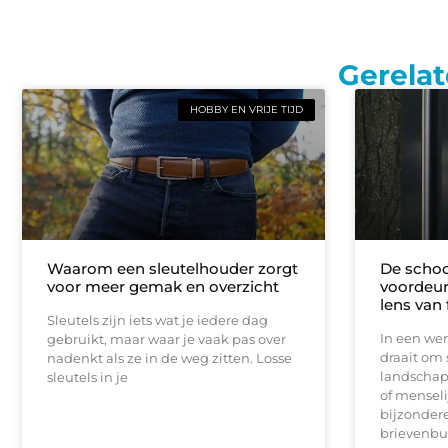
Gerelat
HOBBY EN VRIJE TIJD
Waarom een sleutelhouder zorgt
De schoo
voor meer gemak en overzicht
voordeur
lens van 
Sleutels zijn iets wat je iedere dag
In een wer
gebruikt, maar waar je vaak pas over
draait om 
nadenkt als ze in de weg zitten. Losse
landschap
sleutels in je
of menseli
bijzondere
brievenbus