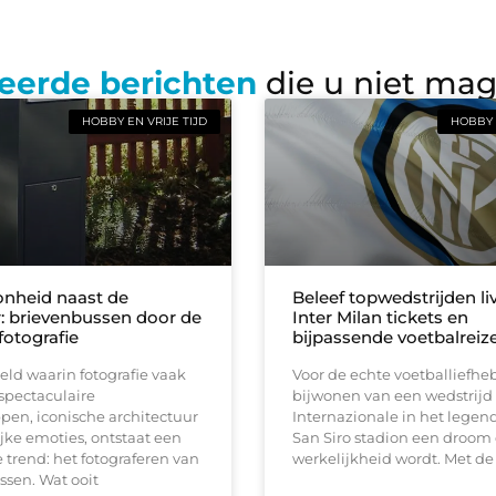
eerde berichten
die u niet ma
HOBBY EN VRIJE TIJD
HOBBY 
nheid naast de
Beleef topwedstrijden li
: brievenbussen door de
Inter Milan tickets en
fotografie
bijpassende voetbalreiz
eld waarin fotografie vaak
Voor de echte voetballiefheb
spectaculaire
bijwonen van een wedstrijd
pen, iconische architectuur
Internazionale in het legen
jke emoties, ontstaat een
San Siro stadion een droom 
 trend: het fotograferen van
werkelijkheid wordt. Met de
sen. Wat ooit