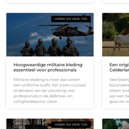
HOBBY EN VRIJE TIJD
Hoogwaardige militaire kleding:
Een origi
essentieel voor professionals
Gelderla
Militaire kleding is meer dan alleen
Veel bedri
een uniforme outfit; het is een cruciaal
bijzondere
onderdeel van de uitrusting voor
alleen leu
professionals in de defensie- en
aan een be
veiligheidssector. Deze
gaat om e
HOBBY EN VRIJE TIJD