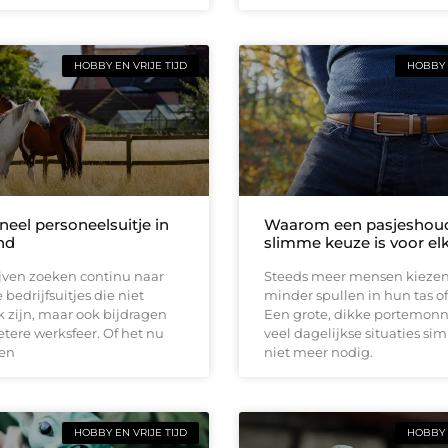
HOBBY EN VRIJE TIJD
HOBBY 
neel personeelsuitje in
Waarom een pasjeshou
nd
slimme keuze is voor el
jven zoeken continu naar
Steeds meer mensen kiezen
 bedrijfsuitjes die niet
minder spullen in hun tas o
k zijn, maar ook bijdragen
Een grote, dikke portemonne
tere werksfeer. Of het nu
veel dagelijkse situaties s
en
niet meer nodig.
HOBBY EN VRIJE TIJD
HOBBY 