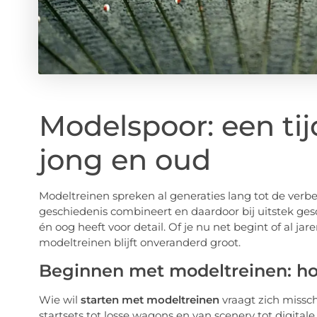
Modelspoor: een ti
jong en oud
Modeltreinen spreken al generaties lang tot de verbee
geschiedenis combineert en daardoor bij uitstek ges
én oog heeft voor detail. Of je nu net begint of al ja
modeltreinen blijft onveranderd groot.
Beginnen met modeltreinen: ho
Wie wil
starten met modeltreinen
vraagt zich missch
startsets tot losse wagons en van scenery tot digital