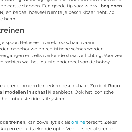
 de eerste stappen. Een goede tip voor wie wil
beginnen
of N) en bepaal hoeveel ruimte je beschikbaar hebt. Zo
te baan.
treinen
e spoor. Het is een wereld op schaal waarin
rden nagebouwd en realistische scènes worden
 overgangen en zelfs werkende straatverlichting. Voor veel
isschien wel het leukste onderdeel van de hobby.
lende gerenommeerde merken beschikbaar. Zo richt
Roco
l modellen in schaal N
aanbiedt. Ook het iconische
an het robuuste drie-rail systeem.
odeltreinen
, kan zowel fysiek als
online
terecht. Zeker
e kopen
een uitstekende optie. Veel gespecialiseerde