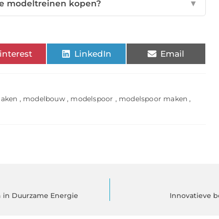
te modeltreinen kopen?
▼
interest
LinkedIn
Email
maken
,
modelbouw
,
modelspoor
,
modelspoor maken
,
en in Duurzame Energie
Innovatieve 