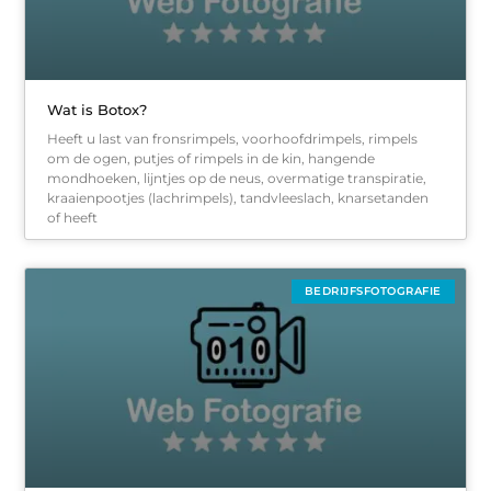
Wat is Botox?
Heeft u last van fronsrimpels, voorhoofdrimpels, rimpels
om de ogen, putjes of rimpels in de kin, hangende
mondhoeken, lijntjes op de neus, overmatige transpiratie,
kraaienpootjes (lachrimpels), tandvleeslach, knarsetanden
of heeft
BEDRIJFSFOTOGRAFIE