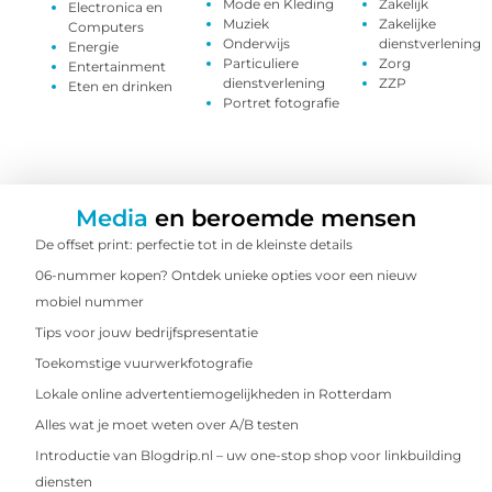
Mode en Kleding
Zakelijk
Electronica en
Muziek
Zakelijke
Computers
Onderwijs
dienstverlening
Energie
Particuliere
Zorg
Entertainment
dienstverlening
ZZP
Eten en drinken
Portret fotografie
Media
en beroemde mensen
De offset print: perfectie tot in de kleinste details
06-nummer kopen? Ontdek unieke opties voor een nieuw
mobiel nummer
Tips voor jouw bedrijfspresentatie
Toekomstige vuurwerkfotografie
Lokale online advertentiemogelijkheden in Rotterdam
Alles wat je moet weten over A/B testen
Introductie van Blogdrip.nl – uw one-stop shop voor linkbuilding
diensten