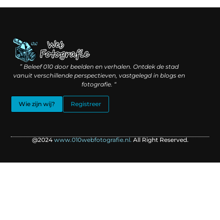
Linkbuilding geld verdienen: hoe slimme verbindingen waarde creëren
Backlinks kopen: wat je moet weten voordat je investeert
” Beleef 010 door beelden en verhalen. Ontdek de stad
vanuit verschillende perspectieven, vastgelegd in blogs en
fotografie. “
Wie zijn wij?
Registreer
@2024
www.010webfotografie.nl.
All Right Reserved.