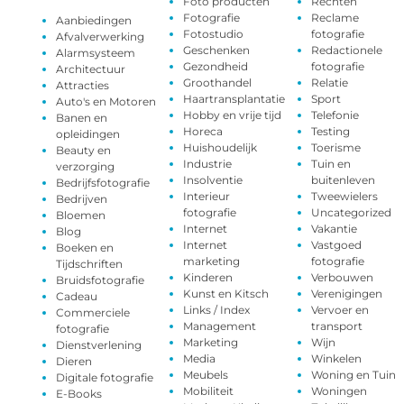
Foto producten
Rechten
Fotografie
Reclame
Aanbiedingen
Fotostudio
fotografie
Afvalverwerking
Geschenken
Redactionele
Alarmsysteem
Gezondheid
fotografie
Architectuur
Groothandel
Relatie
Attracties
Haartransplantatie
Sport
Auto's en Motoren
Hobby en vrije tijd
Telefonie
Banen en
Horeca
Testing
opleidingen
Huishoudelijk
Toerisme
Beauty en
Industrie
Tuin en
verzorging
Insolventie
buitenleven
Bedrijfsfotografie
Interieur
Tweewielers
Bedrijven
fotografie
Uncategorized
Bloemen
Internet
Vakantie
Blog
Internet
Vastgoed
Boeken en
marketing
fotografie
Tijdschriften
Kinderen
Verbouwen
Bruidsfotografie
Kunst en Kitsch
Verenigingen
Cadeau
Links / Index
Vervoer en
Commerciele
Management
transport
fotografie
Marketing
Wijn
Dienstverlening
Media
Winkelen
Dieren
Meubels
Woning en Tuin
Digitale fotografie
Mobiliteit
Woningen
E-Books