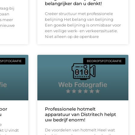
belangrijker dan u denkt!
raag bij
Creëer structuur met professionele
 baan
belijning Het belang van belijning
s meer
Een goede belijning is onmisbaar voor
 nieuwe
een veilige werk- en verkeerssituatie.
Niet alleen op de openbare
FSFOTOGRAFIE
BEDRIJFSFOTOGRAFIE
oor
Professionele hotmelt
u
apparatuur van Distritech helpt
uw bedrijf enorm!
e
De voordelen van hotmelt Heel wat
t U vindt