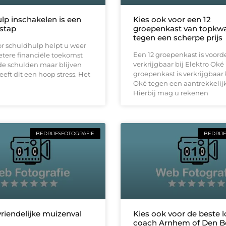
lp inschakelen is een
Kies ook voor een 12
stap
groepenkast van topkwal
tegen een scherpe prijs
r schuldhulp helpt u weer
Een 12 groepenkast is voord
tere financiële toekomst
verkrijgbaar bij Elektro Oké
e schulden maar blijven
groepenkast is verkrijgbaar 
eft dit een hoop stress. Het
Oké tegen een aantrekkelijke
Hierbij mag u rekenen
BEDRIJFSFOTOGRAFIE
BEDRIJ
vriendelijke muizenval
Kies ook voor de beste 
coach Arnhem of Den B