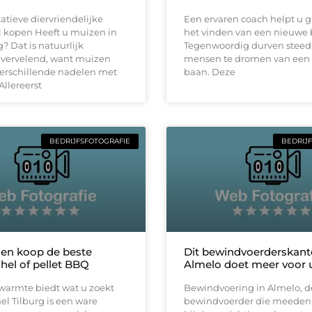
atieve diervriendelijke
Een ervaren coach helpt u g
 kopen Heeft u muizen in
het vinden van een nieuwe
 Dat is natuurlijk
Tegenwoordig durven steed
e vervelend, want muizen
mensen te dromen van een
erschillende nadelen met
baan. Deze
Allereerst
BEDRIJFSFOTOGRAFIE
BEDRIJ
k en koop de beste
Dit bewindvoerderskant
hel of pellet BBQ
Almelo doet meer voor 
 warmte biedt wat u zoekt
Bewindvoering in Almelo, d
el Tilburg is een ware
bewindvoerder die meedenk