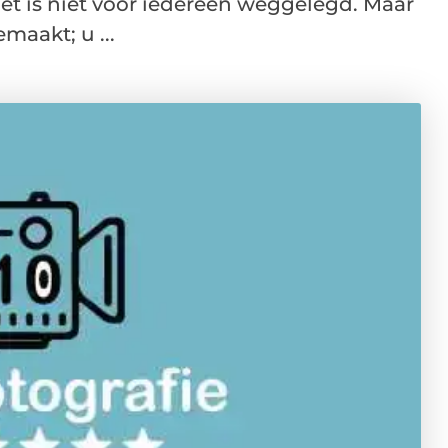
t is niet voor iedereen weggelegd. Maar
maakt; u ...