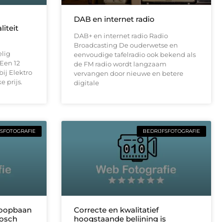
DAB en internet radio
iteit
DAB+ en internet radio Radio
Broadcasting De ouderwetse en
elig
eenvoudige tafelradio ook bekend als
 Een 12
de FM radio wordt langzaam
bij Elektro
vervangen door nieuwe en betere
 prijs.
digitale
FSFOTOGRAFIE
BEDRIJFSFOTOGRAFIE
loopbaan
Correcte en kwalitatief
osch
hoogstaande belijning is