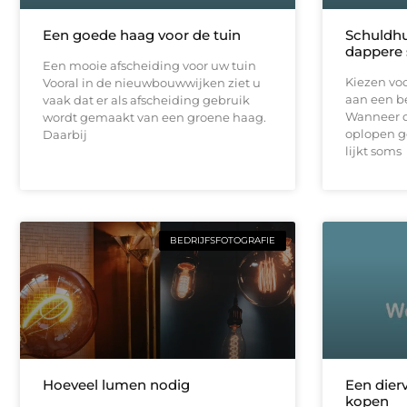
Een goede haag voor de tuin
Schuldhu
dappere 
Een mooie afscheiding voor uw tuin
Kiezen voo
Vooral in de nieuwbouwwijken ziet u
aan een be
vaak dat er als afscheiding gebruik
Wanneer d
wordt gemaakt van een groene haag.
oplopen ge
Daarbij
lijkt soms
BEDRIJFSFOTOGRAFIE
Hoeveel lumen nodig
Een dier
kopen