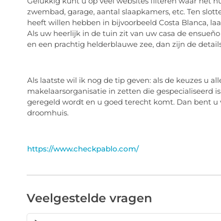
Gelukkig kunt u op veel websites filteren waar het h
zwembad, garage, aantal slaapkamers, etc. Ten slotte 
heeft willen hebben in bijvoorbeeld Costa Blanca, l
Als uw heerlijk in de tuin zit van uw casa de ensue
en een prachtig helderblauwe zee, dan zijn de detail
Als laatste wil ik nog de tip geven: als de keuzes u a
makelaarsorganisatie in zetten die gespecialiseerd is
geregeld wordt en u goed terecht komt. Dan bent u v
droomhuis.
https://www.checkpablo.com/
Veelgestelde vragen