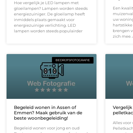
Hoe vergelijk je LED lampen met
Een kwalit
gloeilampen? Lampen worden steeds
muizenval
energiezuiniger. De gloeilamp heeft
uw woning?
inmiddels plaats gemaakt voor
hartstikk
energiezuinige verlichting. LED
brengen v
lampen worden steeds populairder
zich mee. 
BEDRIJFSFOTOGRAFIE
Begeleid wonen in Assen of
Vergelij
Emmen? Maak gebruik van de
pelletkac
beste woonbegeleiding!
Alles voor
Begeleid wonen voor jong en oud
Pelletkach