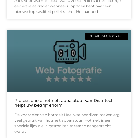
Alles voor warmte biedt wat u zoekt Pelletkachel Tilburg is
een ware aanrader wanneer u op zoek bent naar een
nieuwe topkwaliteit pelletkachel. Het aanbod
BEDRIJFSFOTOGRAFIE
Professionele hotmelt apparatuur van Distritech
helpt uw bedrijf enorm!
De voordelen van hotmelt Heel wat bedrijven maken erg
veel gebruik van hotmelt apparatuur. Hotmelt is een
speciale lijm die in gesmolten toestand aangebracht
wordt.