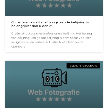
Correcte en kwalitatief hoogstaande belijning is
belangrijker dan u denkt!
Creëer structuur met professionele belijning Het belang
van belijning Een goede belijning is onmisbaar voor een
veilige werk- en verkeerssituatie. Niet alleen op de
openbare
BEDRIJFSFOTOGRAFIE