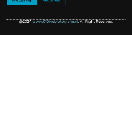
Wie zijn wij?
Registreer
@2024
www.010webfotografie.nl.
All Right Reserved.