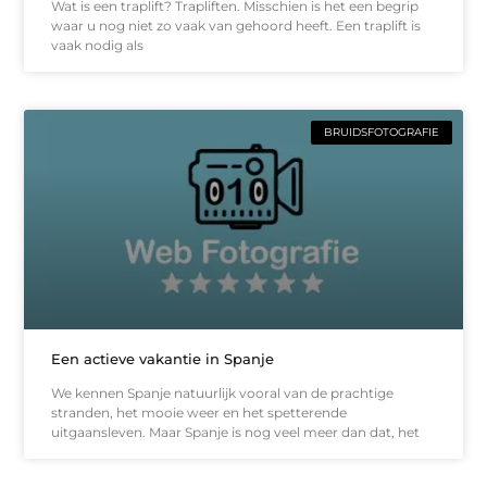
Wat is een traplift? Trapliften. Misschien is het een begrip
waar u nog niet zo vaak van gehoord heeft. Een traplift is
vaak nodig als
BRUIDSFOTOGRAFIE
Een actieve vakantie in Spanje
We kennen Spanje natuurlijk vooral van de prachtige
stranden, het mooie weer en het spetterende
uitgaansleven. Maar Spanje is nog veel meer dan dat, het