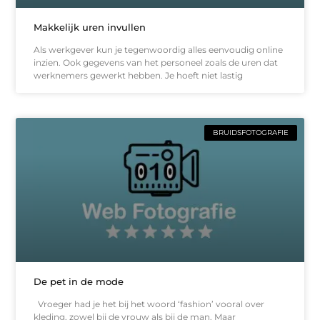
Makkelijk uren invullen
Als werkgever kun je tegenwoordig alles eenvoudig online
inzien. Ook gegevens van het personeel zoals de uren dat
werknemers gewerkt hebben. Je hoeft niet lastig
BRUIDSFOTOGRAFIE
De pet in de mode
Vroeger had je het bij het woord ‘fashion’ vooral over
kleding, zowel bij de vrouw als bij de man. Maar