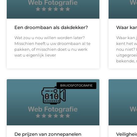
Een droombaan als dakdekker?
Waar kan
Wat zou u nou willen worden later?
Waar kan j
Misschien heeft u uw droombaan al te
kent het 
pakken, of misschien doet u nu werk
nou niet? 
wat u eigenlijk liever
uitgegroei
bekende, 
BRUIDSFOTOGRAFIE
De prijzen van zonnepanelen
Veilighe