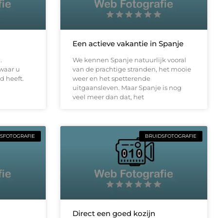
Een actieve vakantie in Spanje
.
We kennen Spanje natuurlijk vooral
 waar u
van de prachtige stranden, het mooie
d heeft.
weer en het spetterende
uitgaansleven. Maar Spanje is nog
veel meer dan dat, het
SFOTOGRAFIE
BRUIDSFOTOGRAFIE
Direct een goed kozijn