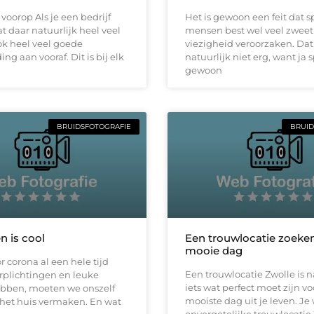
 voorop Als je een bedrijf
Het is gewoon een feit dat 
t daar natuurlijk heel veel
mensen best wel veel zweet
ok heel veel goede
viezigheid veroorzaken. Dat 
ng aan vooraf. Dit is bij elk
natuurlijk niet erg, want ja s
gewoon
BRUIDSFOTOGRAFIE
BRUID
 is cool
Een trouwlocatie zoeke
mooie dag
 corona al een hele tijd
Een trouwlocatie Zwolle is n
rplichtingen en leuke
iets wat perfect moet zijn vo
bben, moeten we onszelf
mooiste dag uit je leven. Je 
 het huis vermaken. En wat