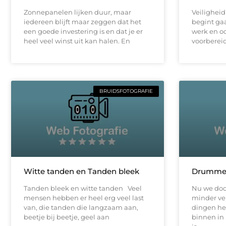
Zonnepanelen lijken duur, maar
Veiligheid
iedereen blijft maar zeggen dat het
begint gaa
een goede investering is en dat je er
werk en o
heel veel winst uit kan halen. En
voorbereidi
BRUIDSFOTOGRAFIE
Witte tanden en Tanden bleek
Drummen
Tanden bleek en witte tanden Veel
Nu we door
mensen hebben er heel erg veel last
minder ve
van, die tanden die langzaam aan,
dingen he
beetje bij beetje, geel aan
binnen in