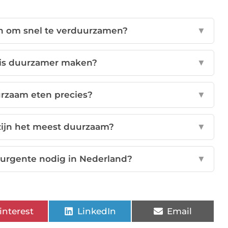
en om snel te verduurzamen?
▼
uis duurzamer maken?
▼
rzaam eten precies?
▼
zijn het meest duurzaam?
▼
urgente nodig in Nederland?
▼
interest
LinkedIn
Email