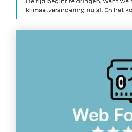
De tijd begint te dringen, want w
klimaatverandering nu al. En het kom