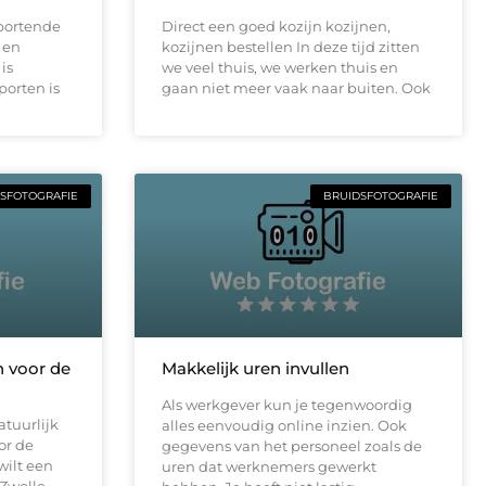
sportende
Direct een goed kozijn kozijnen,
 en
kozijnen bestellen In deze tijd zitten
is
we veel thuis, we werken thuis en
porten is
gaan niet meer vaak naar buiten. Ook
SFOTOGRAFIE
BRUIDSFOTOGRAFIE
n voor de
Makkelijk uren invullen
Als werkgever kun je tegenwoordig
atuurlijk
alles eenvoudig online inzien. Ook
or de
gegevens van het personeel zoals de
wilt een
uren dat werknemers gewerkt