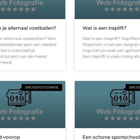
 je allemaal voetballen?
Wat is een traplift?
e allemaal voetballen? Wie
Wat is een traplift? Trapliften
welbekende spel van voetbal
Misschien is het een begrip
Het is uiteindelijk
nog niet zo vaak van gehoor
d tot een van de meest
Een traplift is vaak nodig als
meest
BRUIDSFOTOGRAFIE
BRUID
id voorop
Een schone sportschool