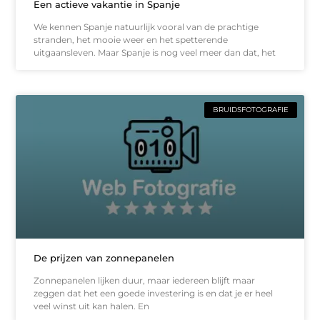
Een actieve vakantie in Spanje
We kennen Spanje natuurlijk vooral van de prachtige
stranden, het mooie weer en het spetterende
uitgaansleven. Maar Spanje is nog veel meer dan dat, het
BRUIDSFOTOGRAFIE
De prijzen van zonnepanelen
Zonnepanelen lijken duur, maar iedereen blijft maar
zeggen dat het een goede investering is en dat je er heel
veel winst uit kan halen. En