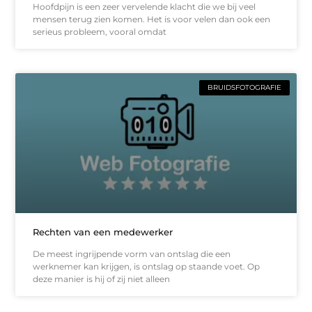
Hoofdpijn is een zeer vervelende klacht die we bij veel
mensen terug zien komen. Het is voor velen dan ook een
serieus probleem, vooral omdat
BRUIDSFOTOGRAFIE
Rechten van een medewerker
De meest ingrijpende vorm van ontslag die een
werknemer kan krijgen, is ontslag op staande voet. Op
deze manier is hij of zij niet alleen